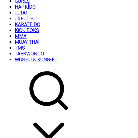
GÜREŞ
HAPKİDO
JUDO
JİU-JİTSU
KARATE DO
KİCK BOKS
MMA
MUAY THAİ
TMS
TAEKWONDO
WUSHU & KUNG-FU