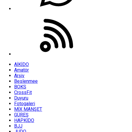
AİKİDO
Amatör
Arşiv
Beslenmee
BOKS
CrossFit
Duyuru
Fotogaleri
MİX MANŞET
GÜREŞ
HAPKİDO
BJJ
JUDO