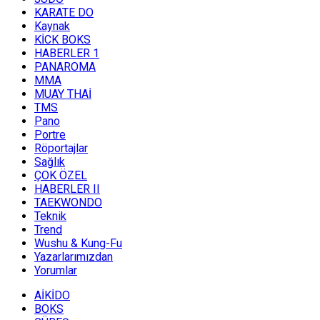
KARATE DO
Kaynak
KİCK BOKS
HABERLER 1
PANAROMA
MMA
MUAY THAİ
TMS
Pano
Portre
Röportajlar
Sağlık
ÇOK ÖZEL
HABERLER II
TAEKWONDO
Teknik
Trend
Wushu & Kung-Fu
Yazarlarımızdan
Yorumlar
AİKİDO
BOKS