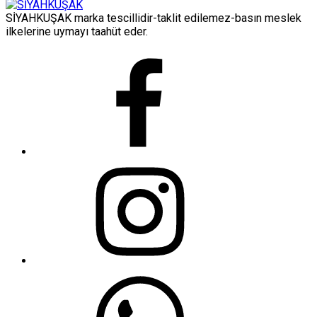
SİYAHKUŞAK marka tescillidir-taklit edilemez-basın meslek
ilkelerine uymayı taahüt eder.