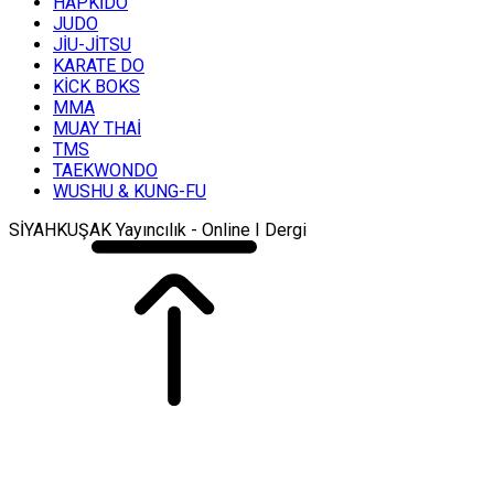
HAPKİDO
JUDO
JİU-JİTSU
KARATE DO
KİCK BOKS
MMA
MUAY THAİ
TMS
TAEKWONDO
WUSHU & KUNG-FU
SİYAHKUŞAK Yayıncılık - Online I Dergi