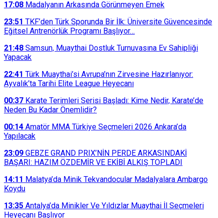
17:08
Madalyanın Arkasında Görünmeyen Emek
23:51
TKF’den Türk Sporunda Bir İlk: Üniversite Güvencesinde
Eğitsel Antrenörlük Programı Başlıyor…
21:48
Samsun, Muaythai Dostluk Turnuvasına Ev Sahipliği
Yapacak
22:41
Türk Muaythai’si Avrupa’nın Zirvesine Hazırlanıyor:
Ayvalık’ta Tarihi Elite League Heyecanı
00:37
Karate Terimleri Serisi Başladı: Kime Nedir, Karate’de
Neden Bu Kadar Önemlidir?
00:14
Amatör MMA Türkiye Seçmeleri 2026 Ankara’da
Yapılacak
23:09
GEBZE GRAND PRIX’NİN PERDE ARKASINDAKİ
BAŞARI: HAZIM ÖZDEMİR VE EKİBİ ALKIŞ TOPLADI
14:11
Malatya’da Minik Tekvandocular Madalyalara Ambargo
Koydu
13:35
Antalya’da Minikler Ve Yıldızlar Muaythai İl Seçmeleri
Heyecanı Başlıyor