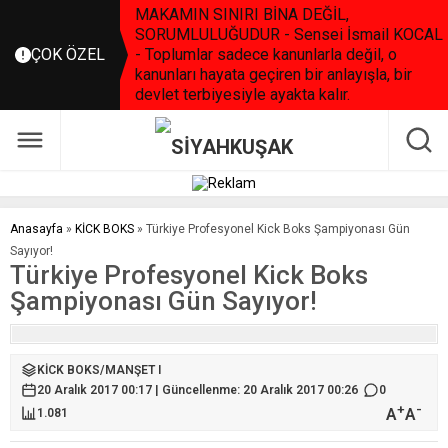
MAKAMIN SINIRI BİNA DEĞİL,
SORUMLULUĞUDUR - Sensei İsmail KOCAL
ÇOK ÖZEL
- Toplumlar sadece kanunlarla değil, o
kanunları hayata geçiren bir anlayışla, bir
devlet terbiyesiyle ayakta kalır.
Anasayfa
»
KİCK BOKS
»
Türkiye Profesyonel Kick Boks Şampiyonası Gün
Sayıyor!
Türkiye Profesyonel Kick Boks
Şampiyonası Gün Sayıyor!
KİCK BOKS
/
MANŞET I
20 Aralık 2017 00:17 | Güncellenme: 20 Aralık 2017 00:26
0
+
-
A
A
1.081