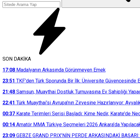
SON DAKİKA
17:08
Madalyanın Arkasında Görünmeyen Emek
23:51
TKF’den Türk Sporunda Bir İlk: Üniversite Güvencesinde E
21:48
Samsun, Muaythai Dostluk Turnuvasına Ev Sahipliği Yapa
22:41
Türk Muaythai’si Avrupa’nın Zirvesine Hazırlanıyor: Ayvalı
00:37
Karate Terimleri Serisi Başladı: Kime Nedir, Karate’de N
00:14
Amatör MMA Türkiye Seçmeleri 2026 Ankara’da Yapılaca
23:09
GEBZE GRAND PRIX’NİN PERDE ARKASINDAKİ BAŞARI: