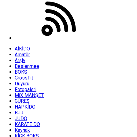
AİKİDO
Amatör
Arşiv
Beslenmee
BOKS
CrossFit
Duyuru
Fotogaleri
MİX MANŞET
GÜREŞ
HAPKİDO
BJJ
JUDO
KARATE DO
Kaynak
KİCK BOKS