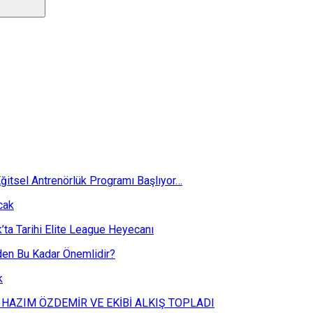
ğitsel Antrenörlük Programı Başlıyor…
cak
k’ta Tarihi Elite League Heyecanı
eden Bu Kadar Önemlidir?
k
 HAZIM ÖZDEMİR VE EKİBİ ALKIŞ TOPLADI