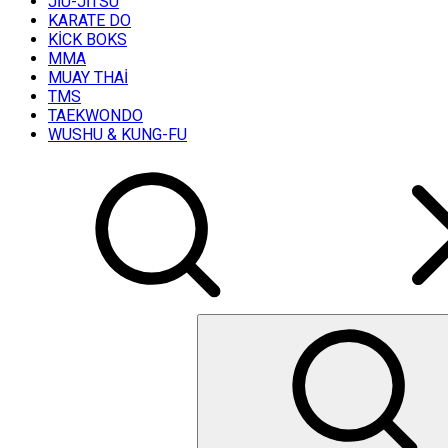
JİU-JİTSU
KARATE DO
KİCK BOKS
MMA
MUAY THAİ
TMS
TAEKWONDO
WUSHU & KUNG-FU