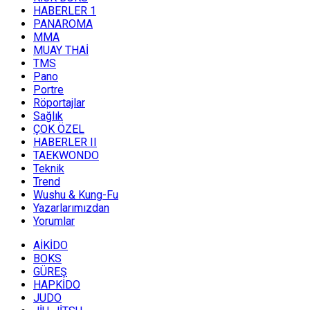
HABERLER 1
PANAROMA
MMA
MUAY THAİ
TMS
Pano
Portre
Röportajlar
Sağlık
ÇOK ÖZEL
HABERLER II
TAEKWONDO
Teknik
Trend
Wushu & Kung-Fu
Yazarlarımızdan
Yorumlar
AİKİDO
BOKS
GÜREŞ
HAPKİDO
JUDO