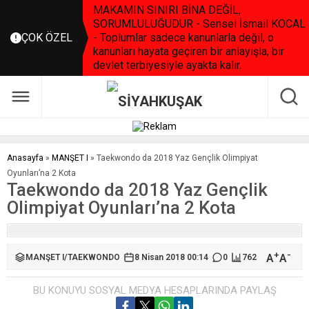
MAKAMIN SINIRI BİNA DEĞİL,
SORUMLULUĞUDUR - Sensei İsmail KOCAL
ÇOK ÖZEL
- Toplumlar sadece kanunlarla değil, o
kanunları hayata geçiren bir anlayışla, bir
devlet terbiyesiyle ayakta kalır.
Anasayfa
»
MANŞET I
»
Taekwondo da 2018 Yaz Gençlik Olimpiyat
Oyunları’na 2 Kota
Taekwondo da 2018 Yaz Gençlik
Olimpiyat Oyunları’na 2 Kota
+
-
A
A
MANŞET I
/
TAEKWONDO
8 Nisan 2018 00:14
0
762
BU KONUYU SOSYAL MEDYA HESAPLARINDA PAYLAŞ