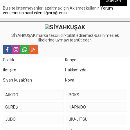
Bu site istenmeyenleri azaltmak için Akismet kullanır.
Yorum
verilerinizin nasıl işlendiğini öğrenin.
SİYAHKUŞAK marka tescillidir-taklit edilemez-basın meslek
ilkelerine uymayı taahüt eder.
Gizlilik
Künye
İletişim
Hakkımızda
Siyah Kuşak’tan
Nova
AİKİDO
BOKS
GÜREŞ
HAPKİDO
JUDO
JİU-JİTSU