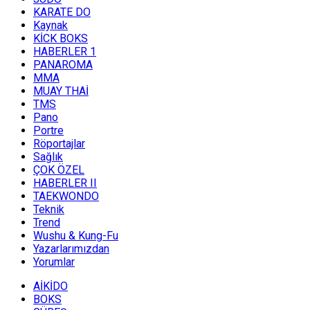
KARATE DO
Kaynak
KİCK BOKS
HABERLER 1
PANAROMA
MMA
MUAY THAİ
TMS
Pano
Portre
Röportajlar
Sağlık
ÇOK ÖZEL
HABERLER II
TAEKWONDO
Teknik
Trend
Wushu & Kung-Fu
Yazarlarımızdan
Yorumlar
AİKİDO
BOKS