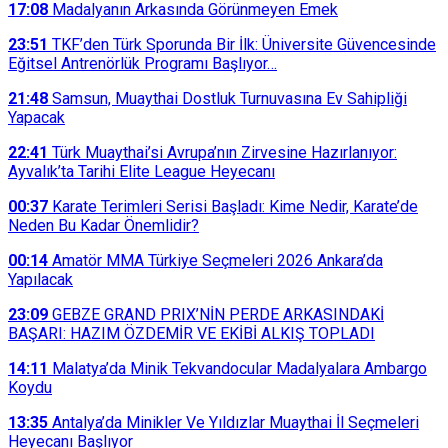
17:08
Madalyanın Arkasında Görünmeyen Emek
23:51
TKF’den Türk Sporunda Bir İlk: Üniversite Güvencesinde
Eğitsel Antrenörlük Programı Başlıyor…
21:48
Samsun, Muaythai Dostluk Turnuvasına Ev Sahipliği
Yapacak
22:41
Türk Muaythai’si Avrupa’nın Zirvesine Hazırlanıyor:
Ayvalık’ta Tarihi Elite League Heyecanı
00:37
Karate Terimleri Serisi Başladı: Kime Nedir, Karate’de
Neden Bu Kadar Önemlidir?
00:14
Amatör MMA Türkiye Seçmeleri 2026 Ankara’da
Yapılacak
23:09
GEBZE GRAND PRIX’NİN PERDE ARKASINDAKİ
BAŞARI: HAZIM ÖZDEMİR VE EKİBİ ALKIŞ TOPLADI
14:11
Malatya’da Minik Tekvandocular Madalyalara Ambargo
Koydu
13:35
Antalya’da Minikler Ve Yıldızlar Muaythai İl Seçmeleri
Heyecanı Başlıyor