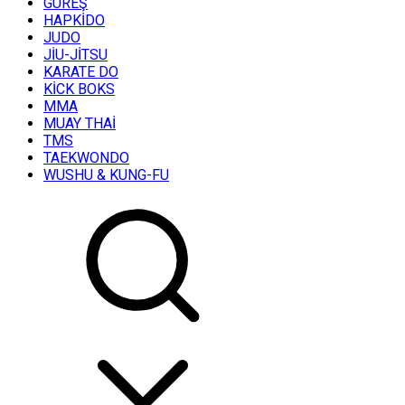
GÜREŞ
HAPKİDO
JUDO
JİU-JİTSU
KARATE DO
KİCK BOKS
MMA
MUAY THAİ
TMS
TAEKWONDO
WUSHU & KUNG-FU