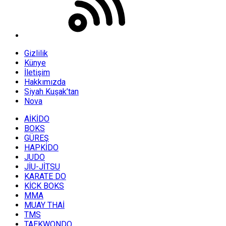
Gizlilik
Künye
İletişim
Hakkımızda
Siyah Kuşak’tan
Nova
AİKİDO
BOKS
GÜREŞ
HAPKİDO
JUDO
JİU-JİTSU
KARATE DO
KİCK BOKS
MMA
MUAY THAİ
TMS
TAEKWONDO