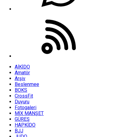
AİKİDO
Amatör
Arşiv
Beslenmee
BOKS
CrossFit
Duyuru
Fotogaleri
MİX MANŞET
GÜREŞ
HAPKİDO
BJJ
JUDO