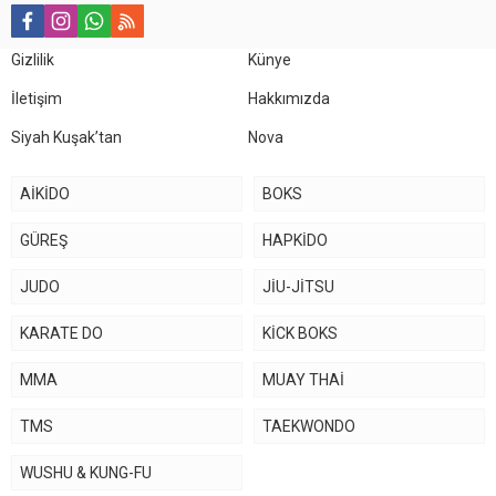
Gizlilik
Künye
İletişim
Hakkımızda
Siyah Kuşak’tan
Nova
AİKİDO
BOKS
GÜREŞ
HAPKİDO
JUDO
JİU-JİTSU
KARATE DO
KİCK BOKS
MMA
MUAY THAİ
TMS
TAEKWONDO
WUSHU & KUNG-FU