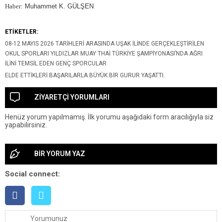
Haber:
Muhammet K. GÜLŞEN
ETİKETLER:
08-12 MAYIS 2026 TARIHLERI ARASINDA UŞAK ILINDE GERÇEKLEŞTIRILEN
OKUL SPORLARI YILDIZLAR MUAY THAI TÜRKIYE ŞAMPIYONASI’NDA AĞRI
ILINI TEMSIL EDEN GENÇ SPORCULAR
ELDE ETTIKLERI BAŞARILARLA BÜYÜK BIR GURUR YAŞATTI.
ZİYARETÇİ YORUMLARI
Henüz yorum yapılmamış. İlk yorumu aşağıdaki form aracılığıyla siz
yapabilirsiniz.
BİR YORUM YAZ
Social connect: