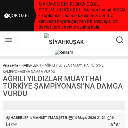
MAKAMIN SINIRI BİNA DEĞİL,
SORUMLULUĞUDUR - Sensei İsmail KOCAL
ÇOK ÖZEL
- Toplumlar sadece kanunlarla değil, o
kanunları hayata geçiren bir anlayışla, bir
devlet terbiyesiyle ayakta kalır.
Anasayfa
»
HABERLER II
»
AĞRILI YILDIZLAR MUAYTHAİ TÜRKİYE
ŞAMPİYONASI’NA DAMGA VURDU
AĞRILI YILDIZLAR MUAYTHAİ
TÜRKİYE ŞAMPİYONASI’NA DAMGA
VURDU
HABERLER II
/
MANŞET I
/
MANŞET II
14 Mayıs 2026 21:31
0
+
-
A
A
268