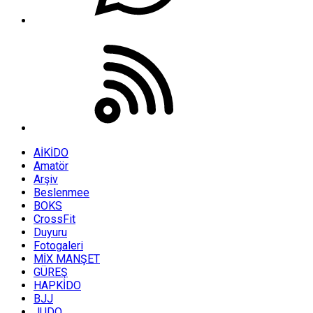
AİKİDO
Amatör
Arşiv
Beslenmee
BOKS
CrossFit
Duyuru
Fotogaleri
MİX MANŞET
GÜREŞ
HAPKİDO
BJJ
JUDO