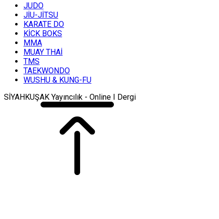
JUDO
JİU-JİTSU
KARATE DO
KİCK BOKS
MMA
MUAY THAİ
TMS
TAEKWONDO
WUSHU & KUNG-FU
SİYAHKUŞAK Yayıncılık - Online I Dergi