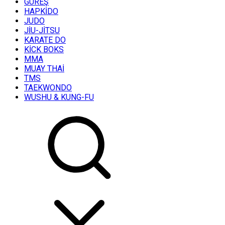
GÜREŞ
HAPKİDO
JUDO
JİU-JİTSU
KARATE DO
KİCK BOKS
MMA
MUAY THAİ
TMS
TAEKWONDO
WUSHU & KUNG-FU