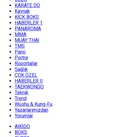
KARATE DO
Kaynak
KİCK BOKS
HABERLER 1
PANAROMA
MMA
MUAY THAİ
TMS
Pano
Portre
Röportajlar
Sağlık
ÇOK ÖZEL
HABERLER II
TAEKWONDO
Teknik
Trend
Wushu & Kung-Fu
Yazarlarımızdan
Yorumlar
AİKİDO
BOKS