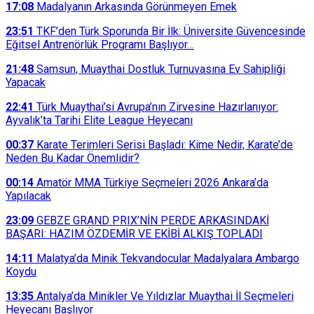
17:08
Madalyanın Arkasında Görünmeyen Emek
23:51
TKF’den Türk Sporunda Bir İlk: Üniversite Güvencesinde
Eğitsel Antrenörlük Programı Başlıyor…
21:48
Samsun, Muaythai Dostluk Turnuvasına Ev Sahipliği
Yapacak
22:41
Türk Muaythai’si Avrupa’nın Zirvesine Hazırlanıyor:
Ayvalık’ta Tarihi Elite League Heyecanı
00:37
Karate Terimleri Serisi Başladı: Kime Nedir, Karate’de
Neden Bu Kadar Önemlidir?
00:14
Amatör MMA Türkiye Seçmeleri 2026 Ankara’da
Yapılacak
23:09
GEBZE GRAND PRIX’NİN PERDE ARKASINDAKİ
BAŞARI: HAZIM ÖZDEMİR VE EKİBİ ALKIŞ TOPLADI
14:11
Malatya’da Minik Tekvandocular Madalyalara Ambargo
Koydu
13:35
Antalya’da Minikler Ve Yıldızlar Muaythai İl Seçmeleri
Heyecanı Başlıyor