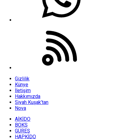
Gizlilik
Künye
İletişim
Hakkımızda
Siyah Kuşak’tan
Nova
AİKİDO
BOKS
GÜREŞ
HAPKİDO