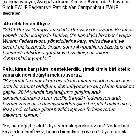
çalışma yapıyor, Avrupa’ya karşı. Kim var Avrupa’da? Raymon
Simit EWUF Başkanı ve Patrick Van Campenhout EWUF
sekreteri.
Abruddahman Akyüz;
“2011 Dünya Şampiyonası’nda Dünya Federasyonu Kongresi
yapıldı ve bu kongrede Türkiye, Çin kanalıyla beraber Avrupa
Wushu Federasyonu yöneticilerine karşı mücadele etti ve
seçimi biz kazandık. Ondan sonra Avrupalıların bize karşı bir
husumeti olduğunu gördük ve bize karşı bir takım
düşmanlıklar yaptılar.”
Peki, kime karşı kimi desteklerdik, şimdi kimle birliktelik
yaparak neyi değiştirmek istiyoruz;
“Biz şimdi bu sporu kötü niyetli insanların elinden alınmasını
artık bir zaruret olduğunu düşünüyoruz ve bu şekilde harekete
geçtik. 2014 yılında başladığımız girişimi artık
sonuçlandırmaya karar verdik. Şimdiki federasyon artık
hizmet veren bir federasyonluktan çıkıp bir şirket halini almış.
Biz şimdi eskiden güzel şekilde işleyen federasyonun
devamını kurduk.”
“Ee, ne değişti peki!” diye sormak gerekmez mi? Neden hep
kaybeden taraftayız, bunun bir anlamı yok mu? diye sormak