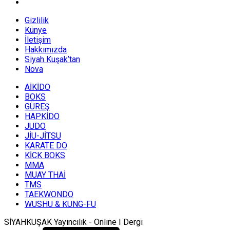
Gizlilik
Künye
İletişim
Hakkımızda
Siyah Kuşak’tan
Nova
AİKİDO
BOKS
GÜREŞ
HAPKİDO
JUDO
JİU-JİTSU
KARATE DO
KİCK BOKS
MMA
MUAY THAİ
TMS
TAEKWONDO
WUSHU & KUNG-FU
SİYAHKUŞAK Yayıncılık - Online I Dergi