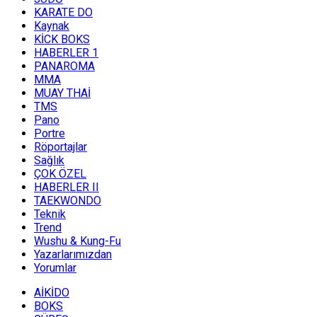
KARATE DO
Kaynak
KİCK BOKS
HABERLER 1
PANAROMA
MMA
MUAY THAİ
TMS
Pano
Portre
Röportajlar
Sağlık
ÇOK ÖZEL
HABERLER II
TAEKWONDO
Teknik
Trend
Wushu & Kung-Fu
Yazarlarımızdan
Yorumlar
AİKİDO
BOKS