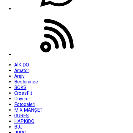
AİKİDO
Amatör
Arşiv
Beslenmee
BOKS
CrossFit
Duyuru
Fotogaleri
MİX MANŞET
GÜREŞ
HAPKİDO
BJJ
JUDO