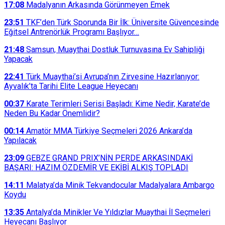
17:08
Madalyanın Arkasında Görünmeyen Emek
23:51
TKF’den Türk Sporunda Bir İlk: Üniversite Güvencesinde
Eğitsel Antrenörlük Programı Başlıyor…
21:48
Samsun, Muaythai Dostluk Turnuvasına Ev Sahipliği
Yapacak
22:41
Türk Muaythai’si Avrupa’nın Zirvesine Hazırlanıyor:
Ayvalık’ta Tarihi Elite League Heyecanı
00:37
Karate Terimleri Serisi Başladı: Kime Nedir, Karate’de
Neden Bu Kadar Önemlidir?
00:14
Amatör MMA Türkiye Seçmeleri 2026 Ankara’da
Yapılacak
23:09
GEBZE GRAND PRIX’NİN PERDE ARKASINDAKİ
BAŞARI: HAZIM ÖZDEMİR VE EKİBİ ALKIŞ TOPLADI
14:11
Malatya’da Minik Tekvandocular Madalyalara Ambargo
Koydu
13:35
Antalya’da Minikler Ve Yıldızlar Muaythai İl Seçmeleri
Heyecanı Başlıyor