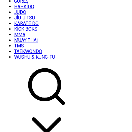
GÜREŞ
HAPKİDO
JUDO
JİU-JİTSU
KARATE DO
KİCK BOKS
MMA
MUAY THAİ
TMS
TAEKWONDO
WUSHU & KUNG-FU