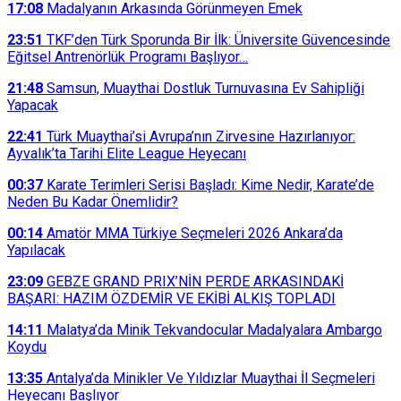
17:08
Madalyanın Arkasında Görünmeyen Emek
23:51
TKF’den Türk Sporunda Bir İlk: Üniversite Güvencesinde
Eğitsel Antrenörlük Programı Başlıyor…
21:48
Samsun, Muaythai Dostluk Turnuvasına Ev Sahipliği
Yapacak
22:41
Türk Muaythai’si Avrupa’nın Zirvesine Hazırlanıyor:
Ayvalık’ta Tarihi Elite League Heyecanı
00:37
Karate Terimleri Serisi Başladı: Kime Nedir, Karate’de
Neden Bu Kadar Önemlidir?
00:14
Amatör MMA Türkiye Seçmeleri 2026 Ankara’da
Yapılacak
23:09
GEBZE GRAND PRIX’NİN PERDE ARKASINDAKİ
BAŞARI: HAZIM ÖZDEMİR VE EKİBİ ALKIŞ TOPLADI
14:11
Malatya’da Minik Tekvandocular Madalyalara Ambargo
Koydu
13:35
Antalya’da Minikler Ve Yıldızlar Muaythai İl Seçmeleri
Heyecanı Başlıyor