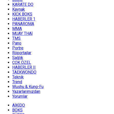
KARATE DO
Kaynak
KİCK BOKS
HABERLER 1
PANAROMA
MMA
MUAY THAİ
TMS
Pano
Portre
Röportajlar
Sağlık
ÇOK ÖZEL
HABERLER II
TAEKWONDO
Teknik
Trend
Wushu & Kung-Fu
Yazarlarımızdan
Yorumlar
AİKİDO
BOKS