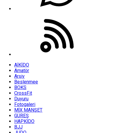
AİKİDO
Amatör
Arşiv
Beslenmee
BOKS
CrossFit
Duyuru
Fotogaleri
MİX MANŞET
GÜREŞ
HAPKİDO
BJJ
JUDO