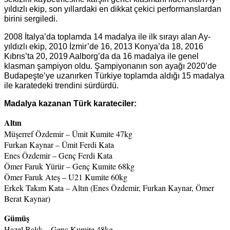
yıldızlı ekip, son yıllardaki en dikkat çekici performanslardan
birini sergiledi.
2008 İtalya’da toplamda 14 madalya ile ilk sırayı alan Ay-
yıldızlı ekip, 2010 İzmir’de 16, 2013 Konya’da 18, 2016
Kıbrıs’ta 20, 2019 Aalborg’da da 16 madalya ile genel
klasman şampiyon oldu. Şampiyonanın son ayağı 2020’de
Budapeşte’ye uzanırken Türkiye toplamda aldığı 15 madalya
ile karatedeki trendini sürdürdü.
Madalya kazanan Türk karateciler:
A
ltın
Müşerref Özdemir – Ümit Kumite 47kg
Furkan Kaynar – Ümit Ferdi Kata
Enes Özdemir – Genç Ferdi Kata
Ömer Faruk Yürür – Genç Kumite 68kg
Ömer Faruk Ateş – U21 Kumite 60kg
Erkek Takım Kata – Altın (Enes Özdemir, Furkan Kaynar, Ömer
Berat Kaynar)
Gümüş
Hazel Balık – Genç Kumite 48kg