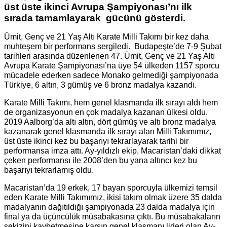
üst üste ikinci Avrupa Şampiyonası’nı ilk
sırada tamamlayarak gücünü gösterdi.
Ümit, Genç ve 21 Yaş Altı Karate Milli Takımı bir kez daha
muhteşem bir performans sergiledi.
Budapeşte’de 7-9 Şubat
tarihleri arasında düzenlenen
47. Ümit, Genç ve 21 Yaş Altı
Avrupa Karate Şampiyonası’na üye 54 ülkeden 1157 sporcu
mücadele ederken sadece Monako gelmediği şampiyonada
Türkiye,
6 altın, 3 gümüş ve 6 bronz madalya kazandı.
Karate Milli Takımı, hem genel klasmanda ilk sırayı aldı hem
de organizasyonun en çok madalya kazanan ülkesi oldu.
2019 Aalborg’da altı altın, dört gümüş ve altı bronz madalya
kazanarak genel klasmanda ilk sırayı alan Milli Takımımız,
üst üste ikinci kez bu başarıyı tekrarlayarak tarihi bir
performansa imza attı.
Ay-yıldızlı ekip, Macaristan’daki dikkat
çeken performansı ile 2008’den bu yana altıncı kez bu
başarıyı tekrarlamış oldu.
Macaristan’da 19 erkek, 17 bayan sporcuyla ülkemizi temsil
eden Karate Milli Takımımız, ikisi takım olmak üzere 35 dalda
madalyanın dağıtıldığı şampiyonada 23 dalda madalya için
final ya da üçüncülük müsabakasına çıktı. Bu müsabakaların
sekizini kaybetmesine karşın genel klasmanı lideri olan Ay-