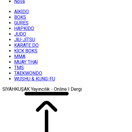
Nova
AİKİDO
BOKS
GÜREŞ
HAPKİDO
JUDO
JİU-JİTSU
KARATE DO
KİCK BOKS
MMA
MUAY THAİ
TMS
TAEKWONDO
WUSHU & KUNG-FU
SİYAHKUŞAK Yayıncılık - Online I Dergi