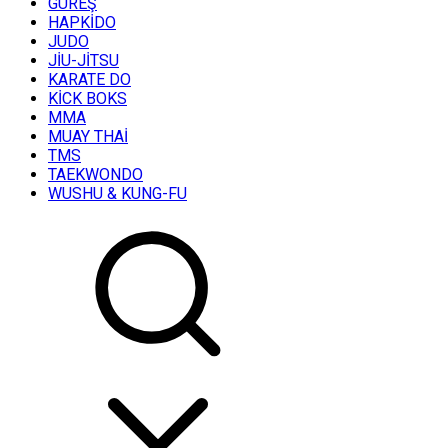
GÜREŞ
HAPKİDO
JUDO
JİU-JİTSU
KARATE DO
KİCK BOKS
MMA
MUAY THAİ
TMS
TAEKWONDO
WUSHU & KUNG-FU