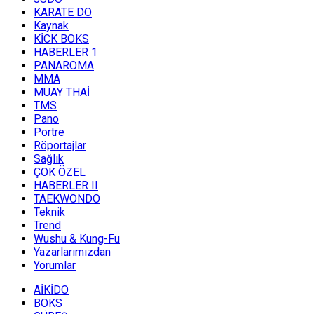
KARATE DO
Kaynak
KİCK BOKS
HABERLER 1
PANAROMA
MMA
MUAY THAİ
TMS
Pano
Portre
Röportajlar
Sağlık
ÇOK ÖZEL
HABERLER II
TAEKWONDO
Teknik
Trend
Wushu & Kung-Fu
Yazarlarımızdan
Yorumlar
AİKİDO
BOKS