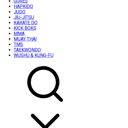
GÜREŞ
HAPKİDO
JUDO
JİU-JİTSU
KARATE DO
KİCK BOKS
MMA
MUAY THAİ
TMS
TAEKWONDO
WUSHU & KUNG-FU