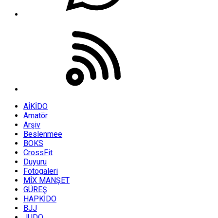
AİKİDO
Amatör
Arşiv
Beslenmee
BOKS
CrossFit
Duyuru
Fotogaleri
MİX MANŞET
GÜREŞ
HAPKİDO
BJJ
JUDO