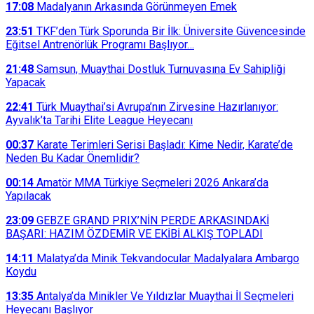
17:08
Madalyanın Arkasında Görünmeyen Emek
23:51
TKF’den Türk Sporunda Bir İlk: Üniversite Güvencesinde
Eğitsel Antrenörlük Programı Başlıyor…
21:48
Samsun, Muaythai Dostluk Turnuvasına Ev Sahipliği
Yapacak
22:41
Türk Muaythai’si Avrupa’nın Zirvesine Hazırlanıyor:
Ayvalık’ta Tarihi Elite League Heyecanı
00:37
Karate Terimleri Serisi Başladı: Kime Nedir, Karate’de
Neden Bu Kadar Önemlidir?
00:14
Amatör MMA Türkiye Seçmeleri 2026 Ankara’da
Yapılacak
23:09
GEBZE GRAND PRIX’NİN PERDE ARKASINDAKİ
BAŞARI: HAZIM ÖZDEMİR VE EKİBİ ALKIŞ TOPLADI
14:11
Malatya’da Minik Tekvandocular Madalyalara Ambargo
Koydu
13:35
Antalya’da Minikler Ve Yıldızlar Muaythai İl Seçmeleri
Heyecanı Başlıyor