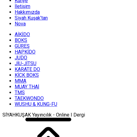
Künye
İletişim
Hakkımızda
Siyah Kuşak’tan
Nova
AİKİDO
BOKS
GÜREŞ
HAPKİDO
JUDO
JİU-JİTSU
KARATE DO
KİCK BOKS
MMA
MUAY THAİ
TMS
TAEKWONDO
WUSHU & KUNG-FU
SİYAHKUŞAK Yayıncılık - Online I Dergi