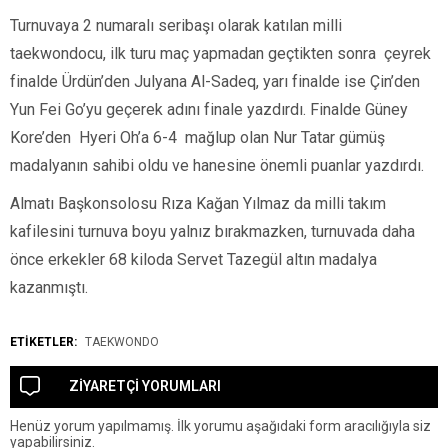
Turnuvaya 2 numaralı seribaşı olarak katılan milli
taekwondocu, ilk turu maç yapmadan geçtikten sonra çeyrek
finalde Ürdün’den Julyana Al-Sadeq, yarı finalde ise Çin’den
Yun Fei Go’yu geçerek adını finale yazdırdı. Finalde Güney
Kore’den Hyeri Oh’a 6-4 mağlup olan Nur Tatar gümüş
madalyanın sahibi oldu ve hanesine önemli puanlar yazdırdı.
Almatı Başkonsolosu Rıza Kağan Yılmaz da milli takım
kafilesini turnuva boyu yalnız bırakmazken, turnuvada daha
önce erkekler 68 kiloda Servet Tazegül altın madalya
kazanmıştı.
ETİKETLER:
TAEKWONDO
ZİYARETÇİ YORUMLARI
Henüz yorum yapılmamış. İlk yorumu aşağıdaki form aracılığıyla siz
yapabilirsiniz.