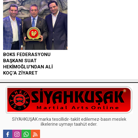
BOKS FEDERASYONU
BAŞKANI SUAT
HEKİMOĞLU’NDAN ALİ
KOÇ’A ZİYARET
Başkan Hekimoğlu, Ali Koç’a
plaket takdim etti. Türkiye Boks
Federasyonu Başkanı Suat
Hekimoğlu, Fenerbahçe Kulübü...
SİYAHKUŞAK marka tescillidir-taklit edilemez-basın meslek
ilkelerine uymayı taahüt eder.