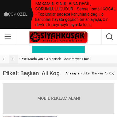
MAKAMIN SINIRI BİNA DEĞİL,
SORUMLULUĞUDUR - Sensei İsmail KOCAL
ÇOK ÖZEL
- Toplumlar sadece kanunlarla değil, o
kanunları hayata geçiren bir anlayışla, bir
devlet terbiyesiyle ayakta kalır.
17:08
Madalyanın Arkasında Görünmeyen Emek
2
Etiket:
Başkan Ali Koç
Anasayfa
»
Etiket: Başkan Ali Koç
MOBİL REKLAM ALANI