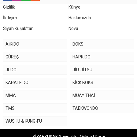
Gizlilik
Künye
İletişim
Hakkımızda
Siyah Kuşak’tan
Nova
AİKİDO
BOKS
GÜREŞ
HAPKİDO
JUDO
JİU-JİTSU
KARATE DO
KİCK BOKS
MMA
MUAY THAİ
TMS
TAEKWONDO
WUSHU & KUNG-FU
SİYAHKUŞAK Yayıncılık - Online I Dergi