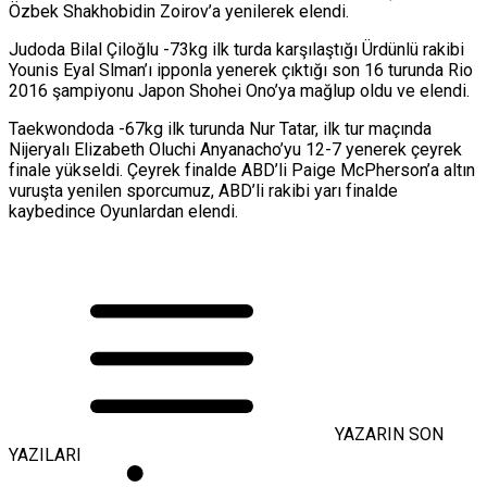
Özbek Shakhobidin Zoirov’a yenilerek elendi.
Judoda Bilal Çiloğlu -73kg ilk turda karşılaştığı Ürdünlü rakibi
Younis Eyal Slman’ı ipponla yenerek çıktığı son 16 turunda Rio
2016 şampiyonu Japon Shohei Ono’ya mağlup oldu ve elendi.
Taekwondoda -67kg ilk turunda Nur Tatar, ilk tur maçında
Nijeryalı Elizabeth Oluchi Anyanacho’yu 12-7 yenerek çeyrek
finale yükseldi. Çeyrek finalde ABD’li Paige McPherson’a altın
vuruşta yenilen sporcumuz, ABD’li rakibi yarı finalde
kaybedince Oyunlardan elendi.
YAZARIN SON
YAZILARI