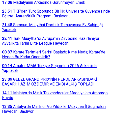
17:08
Madalyanın Arkasında Görünmeyen Emek
23:51
TKF’den Türk Sporunda Bir İlk: Üniversite Güvencesinde
Eğitsel Antrenörlük Programı Başlıyor…
21:48
Samsun, Muaythai Dostluk Turnuvasına Ev Sahipliği
Yapacak
22:41
Türk Muaythai’si Avrupa’nın Zirvesine Hazırlanıyor:
Ayvalık’ta Tarihi Elite League Heyecanı
00:37
Karate Terimleri Serisi Başladı: Kime Nedir, Karate’de
Neden Bu Kadar Önemlidir?
00:14
Amatör MMA Türkiye Seçmeleri 2026 Ankara’da
Yapılacak
23:09
GEBZE GRAND PRIX’NİN PERDE ARKASINDAKİ
BAŞARI: HAZIM ÖZDEMİR VE EKİBİ ALKIŞ TOPLADI
14:11
Malatya’da Minik Tekvandocular Madalyalara Ambargo
Koydu
13:35
Antalya’da Minikler Ve Yıldızlar Muaythai İl Seçmeleri
Heyecanı Başlıyor