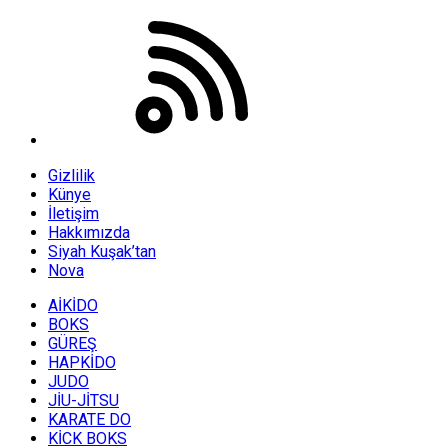
Gizlilik
Künye
İletişim
Hakkımızda
Siyah Kuşak’tan
Nova
AİKİDO
BOKS
GÜREŞ
HAPKİDO
JUDO
JİU-JİTSU
KARATE DO
KİCK BOKS