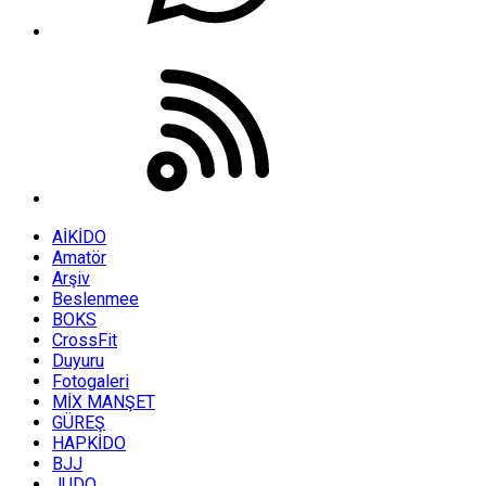
AİKİDO
Amatör
Arşiv
Beslenmee
BOKS
CrossFit
Duyuru
Fotogaleri
MİX MANŞET
GÜREŞ
HAPKİDO
BJJ
JUDO