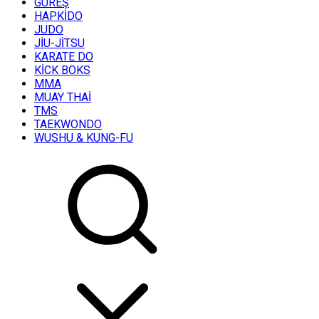
GÜREŞ
HAPKİDO
JUDO
JİU-JİTSU
KARATE DO
KİCK BOKS
MMA
MUAY THAİ
TMS
TAEKWONDO
WUSHU & KUNG-FU