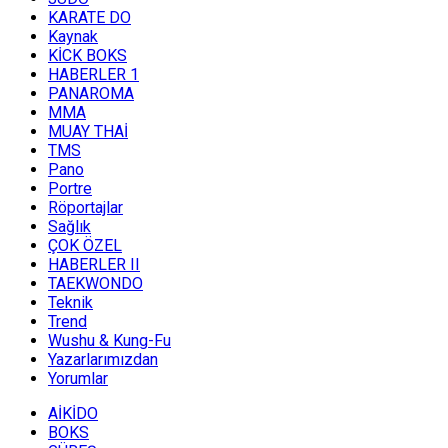
KARATE DO
Kaynak
KİCK BOKS
HABERLER 1
PANAROMA
MMA
MUAY THAİ
TMS
Pano
Portre
Röportajlar
Sağlık
ÇOK ÖZEL
HABERLER II
TAEKWONDO
Teknik
Trend
Wushu & Kung-Fu
Yazarlarımızdan
Yorumlar
AİKİDO
BOKS