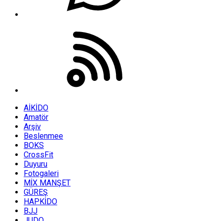
AİKİDO
Amatör
Arşiv
Beslenmee
BOKS
CrossFit
Duyuru
Fotogaleri
MİX MANŞET
GÜREŞ
HAPKİDO
BJJ
JUDO