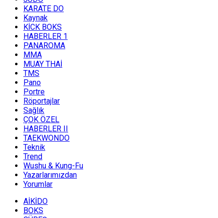
KARATE DO
Kaynak
KİCK BOKS
HABERLER 1
PANAROMA
MMA
MUAY THAİ
TMS
Pano
Portre
Röportajlar
Sağlık
ÇOK ÖZEL
HABERLER II
TAEKWONDO
Teknik
Trend
Wushu & Kung-Fu
Yazarlarımızdan
Yorumlar
AİKİDO
BOKS