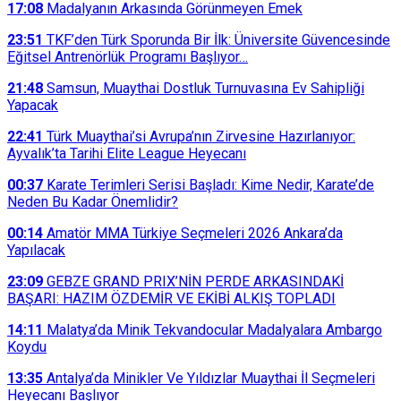
17:08
Madalyanın Arkasında Görünmeyen Emek
23:51
TKF’den Türk Sporunda Bir İlk: Üniversite Güvencesinde
Eğitsel Antrenörlük Programı Başlıyor…
21:48
Samsun, Muaythai Dostluk Turnuvasına Ev Sahipliği
Yapacak
22:41
Türk Muaythai’si Avrupa’nın Zirvesine Hazırlanıyor:
Ayvalık’ta Tarihi Elite League Heyecanı
00:37
Karate Terimleri Serisi Başladı: Kime Nedir, Karate’de
Neden Bu Kadar Önemlidir?
00:14
Amatör MMA Türkiye Seçmeleri 2026 Ankara’da
Yapılacak
23:09
GEBZE GRAND PRIX’NİN PERDE ARKASINDAKİ
BAŞARI: HAZIM ÖZDEMİR VE EKİBİ ALKIŞ TOPLADI
14:11
Malatya’da Minik Tekvandocular Madalyalara Ambargo
Koydu
13:35
Antalya’da Minikler Ve Yıldızlar Muaythai İl Seçmeleri
Heyecanı Başlıyor