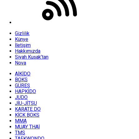
Gizlilik
Künye
İletişim
Hakkımızda
Siyah Kuşak’tan
Nova
AİKİDO
BOKS
GÜREŞ
HAPKİDO
JUDO
JİU-JİTSU
KARATE DO
KİCK BOKS
MMA
MUAY THAİ
TMS
TAEKWONDO