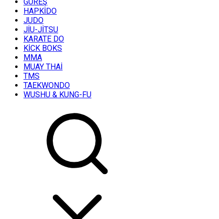
GÜREŞ
HAPKİDO
JUDO
JİU-JİTSU
KARATE DO
KİCK BOKS
MMA
MUAY THAİ
TMS
TAEKWONDO
WUSHU & KUNG-FU