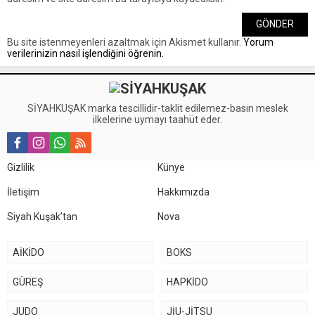
Bu site istenmeyenleri azaltmak için Akismet kullanır.
Yorum
verilerinizin nasıl işlendiğini öğrenin.
SİYAHKUŞAK marka tescillidir-taklit edilemez-basın meslek
ilkelerine uymayı taahüt eder.
Gizlilik
Künye
İletişim
Hakkımızda
Siyah Kuşak’tan
Nova
AİKİDO
BOKS
GÜREŞ
HAPKİDO
JUDO
JİU-JİTSU