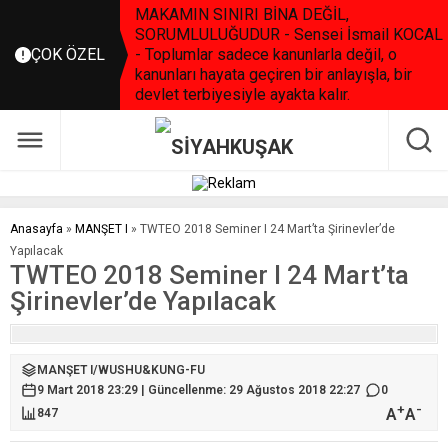
MAKAMIN SINIRI BİNA DEĞİL,
SORUMLULUĞUDUR - Sensei İsmail KOCAL
ÇOK ÖZEL
- Toplumlar sadece kanunlarla değil, o
kanunları hayata geçiren bir anlayışla, bir
devlet terbiyesiyle ayakta kalır.
Anasayfa
»
MANŞET I
»
TWTEO 2018 Seminer I 24 Mart’ta Şirinevler’de
Yapılacak
TWTEO 2018 Seminer I 24 Mart’ta
Şirinevler’de Yapılacak
MANŞET I
/
WUSHU&KUNG-FU
9 Mart 2018 23:29 | Güncellenme: 29 Ağustos 2018 22:27
0
+
-
A
A
847