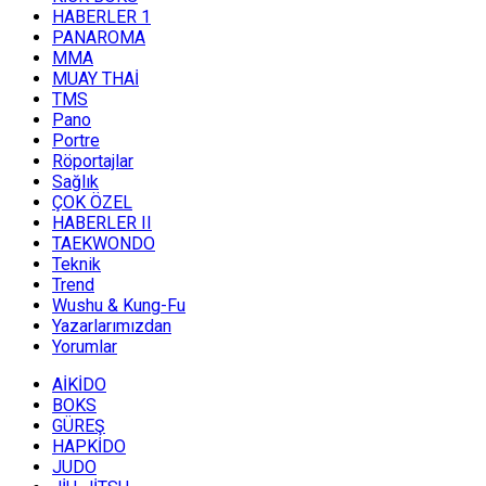
HABERLER 1
PANAROMA
MMA
MUAY THAİ
TMS
Pano
Portre
Röportajlar
Sağlık
ÇOK ÖZEL
HABERLER II
TAEKWONDO
Teknik
Trend
Wushu & Kung-Fu
Yazarlarımızdan
Yorumlar
AİKİDO
BOKS
GÜREŞ
HAPKİDO
JUDO