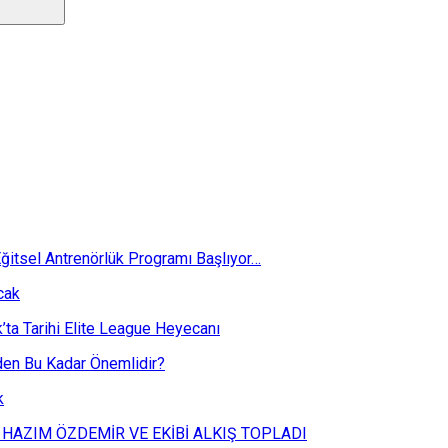
ğitsel Antrenörlük Programı Başlıyor…
cak
k’ta Tarihi Elite League Heyecanı
eden Bu Kadar Önemlidir?
k
 HAZIM ÖZDEMİR VE EKİBİ ALKIŞ TOPLADI