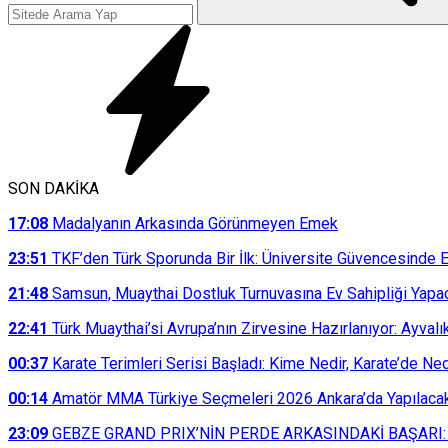
SON DAKİKA
17:08
Madalyanın Arkasında Görünmeyen Emek
23:51
TKF’den Türk Sporunda Bir İlk: Üniversite Güvencesinde E
21:48
Samsun, Muaythai Dostluk Turnuvasına Ev Sahipliği Yapa
22:41
Türk Muaythai’si Avrupa’nın Zirvesine Hazırlanıyor: Ayvalı
00:37
Karate Terimleri Serisi Başladı: Kime Nedir, Karate’de N
00:14
Amatör MMA Türkiye Seçmeleri 2026 Ankara’da Yapılaca
23:09
GEBZE GRAND PRIX’NİN PERDE ARKASINDAKİ BAŞARI: