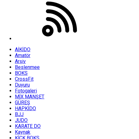
AİKİDO
Amatör
Arşiv
Beslenmee
BOKS
CrossFit
Duyuru
Fotogaleri
MİX MANŞET
GÜREŞ
HAPKİDO
BJJ
JUDO
KARATE DO
Kaynak
KİCK BOKS