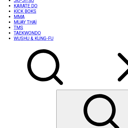
JİU-JİTSU
KARATE DO
KİCK BOKS
MMA
MUAY THAİ
TMS
TAEKWONDO
WUSHU & KUNG-FU