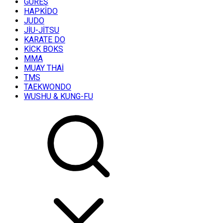
GÜREŞ
HAPKİDO
JUDO
JİU-JİTSU
KARATE DO
KİCK BOKS
MMA
MUAY THAİ
TMS
TAEKWONDO
WUSHU & KUNG-FU