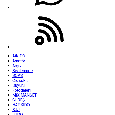
AİKİDO
Amatör
Arşiv
Beslenmee
BOKS
CrossFit
Duyuru
Fotogaleri
MİX MANŞET
GÜREŞ
HAPKİDO
BJJ
JUDO