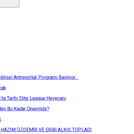
ğitsel Antrenörlük Programı Başlıyor…
cak
k’ta Tarihi Elite League Heyecanı
eden Bu Kadar Önemlidir?
k
 HAZIM ÖZDEMİR VE EKİBİ ALKIŞ TOPLADI