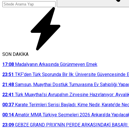
SON DAKİKA
17:08
Madalyanın Arkasında Görünmeyen Emek
23:51
TKF’den Türk Sporunda Bir İlk: Üniversite Güvencesinde E
21:48
Samsun, Muaythai Dostluk Turnuvasına Ev Sahipliği Yapa
22:41
Türk Muaythai’si Avrupa’nın Zirvesine Hazırlanıyor: Ayvalı
00:37
Karate Terimleri Serisi Başladı: Kime Nedir, Karate’de N
00:14
Amatör MMA Türkiye Seçmeleri 2026 Ankara’da Yapılaca
23:09
GEBZE GRAND PRIX’NİN PERDE ARKASINDAKİ BAŞARI: