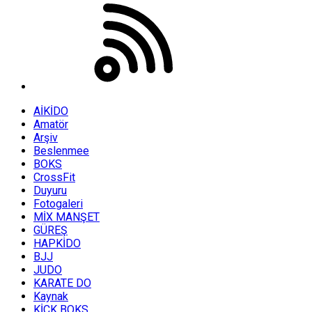
AİKİDO
Amatör
Arşiv
Beslenmee
BOKS
CrossFit
Duyuru
Fotogaleri
MİX MANŞET
GÜREŞ
HAPKİDO
BJJ
JUDO
KARATE DO
Kaynak
KİCK BOKS