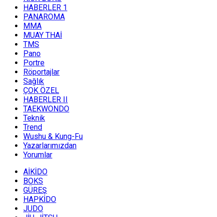
HABERLER 1
PANAROMA
MMA
MUAY THAİ
TMS
Pano
Portre
Röportajlar
Sağlık
ÇOK ÖZEL
HABERLER II
TAEKWONDO
Teknik
Trend
Wushu & Kung-Fu
Yazarlarımızdan
Yorumlar
AİKİDO
BOKS
GÜREŞ
HAPKİDO
JUDO