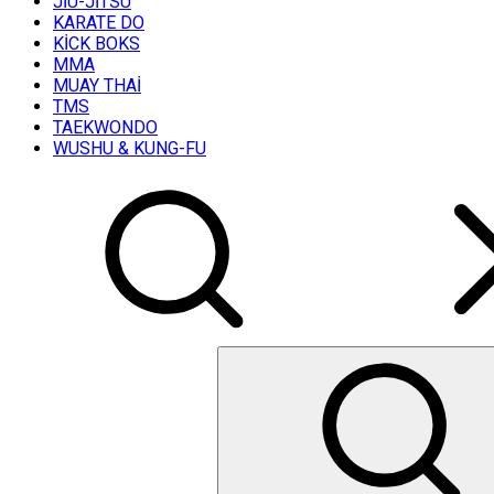
JİU-JİTSU
KARATE DO
KİCK BOKS
MMA
MUAY THAİ
TMS
TAEKWONDO
WUSHU & KUNG-FU