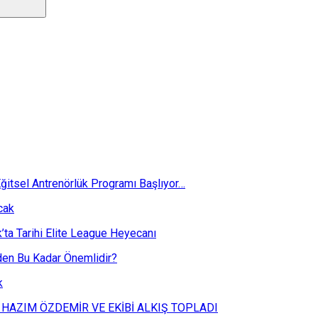
ğitsel Antrenörlük Programı Başlıyor…
cak
k’ta Tarihi Elite League Heyecanı
eden Bu Kadar Önemlidir?
k
 HAZIM ÖZDEMİR VE EKİBİ ALKIŞ TOPLADI