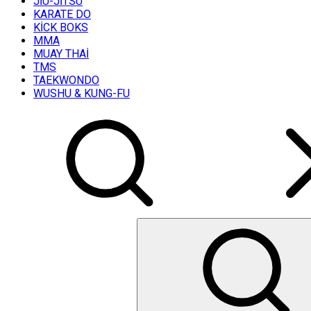
JİU-JİTSU
KARATE DO
KİCK BOKS
MMA
MUAY THAİ
TMS
TAEKWONDO
WUSHU & KUNG-FU