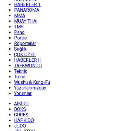
HABERLER 1
PANAROMA
MMA
MUAY THAİ
TMS
Pano
Portre
Röportajlar
Sağlık
ÇOK ÖZEL
HABERLER II
TAEKWONDO
Teknik
Trend
Wushu & Kung-Fu
Yazarlarımızdan
Yorumlar
AİKİDO
BOKS
GÜREŞ
HAPKİDO
JUDO