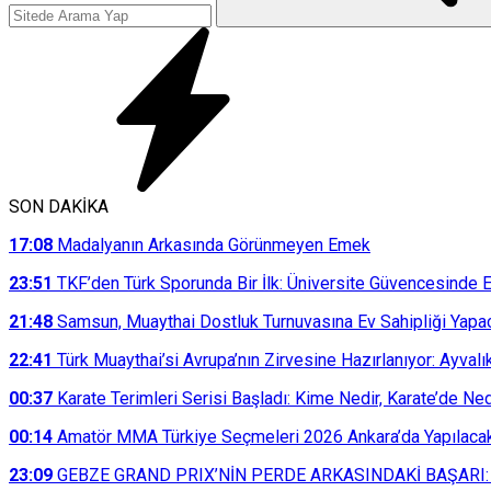
SON DAKİKA
17:08
Madalyanın Arkasında Görünmeyen Emek
23:51
TKF’den Türk Sporunda Bir İlk: Üniversite Güvencesinde E
21:48
Samsun, Muaythai Dostluk Turnuvasına Ev Sahipliği Yapa
22:41
Türk Muaythai’si Avrupa’nın Zirvesine Hazırlanıyor: Ayvalı
00:37
Karate Terimleri Serisi Başladı: Kime Nedir, Karate’de N
00:14
Amatör MMA Türkiye Seçmeleri 2026 Ankara’da Yapılaca
23:09
GEBZE GRAND PRIX’NİN PERDE ARKASINDAKİ BAŞARI: