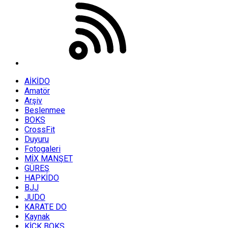
AİKİDO
Amatör
Arşiv
Beslenmee
BOKS
CrossFit
Duyuru
Fotogaleri
MİX MANŞET
GÜREŞ
HAPKİDO
BJJ
JUDO
KARATE DO
Kaynak
KİCK BOKS