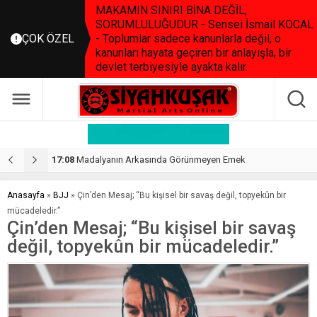
MAKAMIN SINIRI BİNA DEĞİL,
SORUMLULUĞUDUR - Sensei İsmail KOCAL
ÇOK ÖZEL
- Toplumlar sadece kanunlarla değil, o
kanunları hayata geçiren bir anlayışla, bir
devlet terbiyesiyle ayakta kalır.
23:51
TKF’den Türk Sporunda Bir İlk: Üniversite Güvencesinde Eğitsel Antrenörlük Programı Başlıyor…
2
Anasayfa
»
BJJ
»
Çin’den Mesaj; “Bu kişisel bir savaş değil, topyekûn bir
mücadeledir.”
Çin’den Mesaj; “Bu kişisel bir savaş
değil, topyekûn bir mücadeledir.”