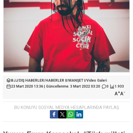
BJJ
/
DIŞ HABERLER
/
HABERLER II
/
MANŞET I
/
Video Galeri
23 Mart 2020 13:36 | Güncellenme: 3 Mart 2022 03:20
0
1.933
+
-
A
A
BU KONUYU SOSYAL MEDYA HESAPLARINDA PAYLAŞ