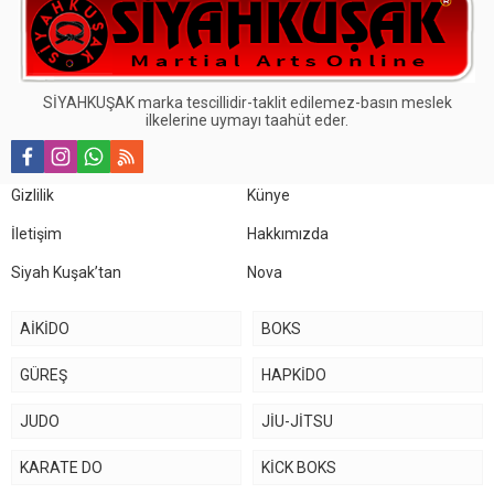
SİYAHKUŞAK marka tescillidir-taklit edilemez-basın meslek
ilkelerine uymayı taahüt eder.
Gizlilik
Künye
İletişim
Hakkımızda
Siyah Kuşak’tan
Nova
AİKİDO
BOKS
GÜREŞ
HAPKİDO
JUDO
JİU-JİTSU
KARATE DO
KİCK BOKS