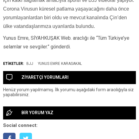
için katkı sağlamak amacıyla sportif ve BJJ videolar yapıyor.
Corona Virusun küresel patlama yaşayacağını daha önce
yorumlayanlardan biri oldu ve mevcut kanalında Çin’den
ülke vatandaşlarımıza uyarılarda bulundu.
Yunus Emre, SİYAHKUŞAK Web. araclığı ile “Tüm Türkiye’ye
selamlar ve sevgiler.” gönderdi.
ETİKETLER:
BJJ
YUNUS EMRE KARASAKAL
ZİYARETÇİ YORUMLARI
Henüz yorum yapılmamış. İlk yorumu aşağıdaki form aracılığıyla siz
yapabilirsiniz.
BİR YORUM YAZ
Social connect: