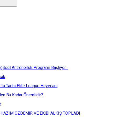
ğitsel Antrenörlük Programı Başlıyor…
cak
k’ta Tarihi Elite League Heyecanı
eden Bu Kadar Önemlidir?
k
 HAZIM ÖZDEMİR VE EKİBİ ALKIŞ TOPLADI