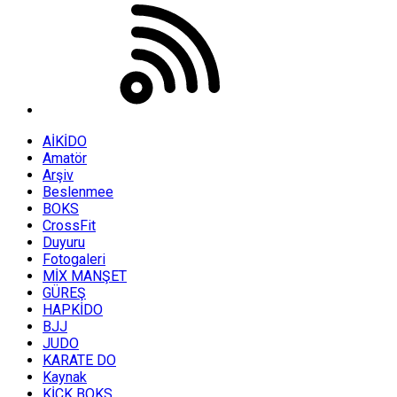
AİKİDO
Amatör
Arşiv
Beslenmee
BOKS
CrossFit
Duyuru
Fotogaleri
MİX MANŞET
GÜREŞ
HAPKİDO
BJJ
JUDO
KARATE DO
Kaynak
KİCK BOKS