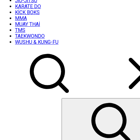
JİU-JİTSU
KARATE DO
KİCK BOKS
MMA
MUAY THAİ
TMS
TAEKWONDO
WUSHU & KUNG-FU