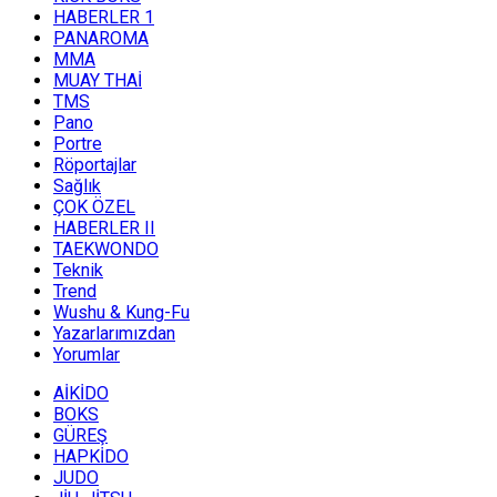
HABERLER 1
PANAROMA
MMA
MUAY THAİ
TMS
Pano
Portre
Röportajlar
Sağlık
ÇOK ÖZEL
HABERLER II
TAEKWONDO
Teknik
Trend
Wushu & Kung-Fu
Yazarlarımızdan
Yorumlar
AİKİDO
BOKS
GÜREŞ
HAPKİDO
JUDO