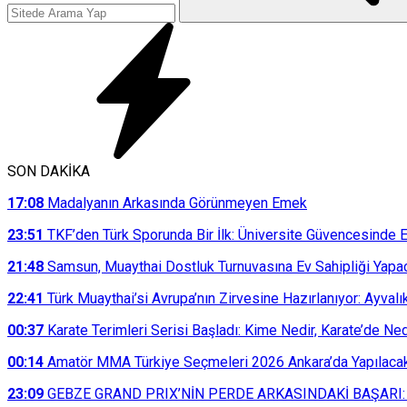
SON DAKİKA
17:08
Madalyanın Arkasında Görünmeyen Emek
23:51
TKF’den Türk Sporunda Bir İlk: Üniversite Güvencesinde E
21:48
Samsun, Muaythai Dostluk Turnuvasına Ev Sahipliği Yapa
22:41
Türk Muaythai’si Avrupa’nın Zirvesine Hazırlanıyor: Ayvalı
00:37
Karate Terimleri Serisi Başladı: Kime Nedir, Karate’de N
00:14
Amatör MMA Türkiye Seçmeleri 2026 Ankara’da Yapılaca
23:09
GEBZE GRAND PRIX’NİN PERDE ARKASINDAKİ BAŞARI: