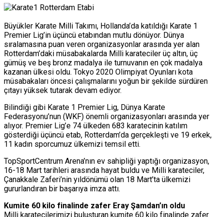
*
Büyükler Karate Milli Takımı, Hollanda’da katıldığı Karate 1
Premier Lig’in üçüncü etabından mutlu dönüyor. Dünya
sıralamasına puan veren organizasyonlar arasında yer alan
Rotterdam’daki müsabakalarda Milli karateciler üç altın, üç
gümüş ve beş bronz madalya ile turnuvanın en çok madalya
kazanan ülkesi oldu. Tokyo 2020 Olimpiyat Oyunları kota
müsabakaları öncesi çalışmalarını yoğun bir şekilde sürdüren
çıtayı yüksek tutarak devam ediyor.
Bilindiği gibi Karate 1 Premier Lig, Dünya Karate
Federasyonu’nun (WKF) önemli organizasyonları arasında yer
alıyor. Premier Lig’e 74 ülkeden 683 karatecinin katılım
gösterdiği üçüncü etab, Rotterdam’da gerçekleşti ve 19 erkek,
11 kadın sporcumuz ülkemizi temsil etti.
TopSportCentrum Arena’nın ev sahipliği yaptığı organizasyon,
16-18 Mart tarihleri arasında hayat buldu ve Milli karateciler,
Çanakkale Zaferi’nin yıldönümü olan 18 Mart’ta ülkemizi
gururlandıran bir başarıya imza attı.
Kumite 60 kilo finalinde zafer Eray Şamdan’ın oldu
Milli karatecilerimizi buluşturan kumite 60 kilo finalinde zafer