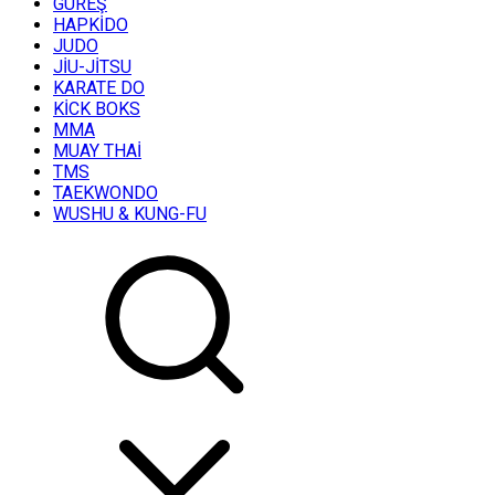
GÜREŞ
HAPKİDO
JUDO
JİU-JİTSU
KARATE DO
KİCK BOKS
MMA
MUAY THAİ
TMS
TAEKWONDO
WUSHU & KUNG-FU