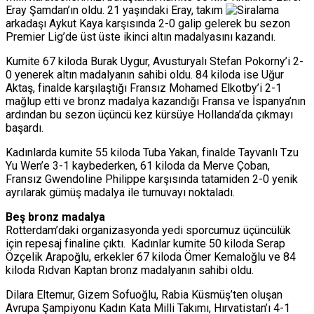
Eray Şamdan’ın oldu. 21 yaşındaki Eray, takım
arkadaşı Aykut Kaya karşısında 2-0 galip gelerek bu sezon
Premier Lig’de üst üste ikinci altın madalyasını kazandı.
Kumite 67 kiloda Burak Uygur, Avusturyalı Stefan Pokorny’i 2-
0 yenerek altın madalyanın sahibi oldu. 84 kiloda ise Uğur
Aktaş, finalde karşılaştığı Fransız Mohamed Elkotby’i 2-1
mağlup etti ve bronz madalya kazandığı Fransa ve İspanya’nın
ardından bu sezon üçüncü kez kürsüye Hollanda’da çıkmayı
başardı.
Kadınlarda kumite 55 kiloda Tuba Yakan, finalde Tayvanlı Tzu
Yu Wen’e 3-1 kaybederken, 61 kiloda da Merve Çoban,
Fransız Gwendoline Philippe karşısında tatamiden 2-0 yenik
ayrılarak gümüş madalya ile turnuvayı noktaladı.
Beş bronz madalya
Rotterdam’daki organizasyonda yedi sporcumuz üçüncülük
için repesaj finaline çıktı. Kadınlar kumite 50 kiloda Serap
Özçelik Arapoğlu, erkekler 67 kiloda Ömer Kemaloğlu ve 84
kiloda Rıdvan Kaptan bronz madalyanın sahibi oldu.
Dilara Eltemur, Gizem Sofuoğlu, Rabia Küsmüş’ten oluşan
Avrupa Şampiyonu Kadın Kata Milli Takımı, Hırvatistan’ı 4-1