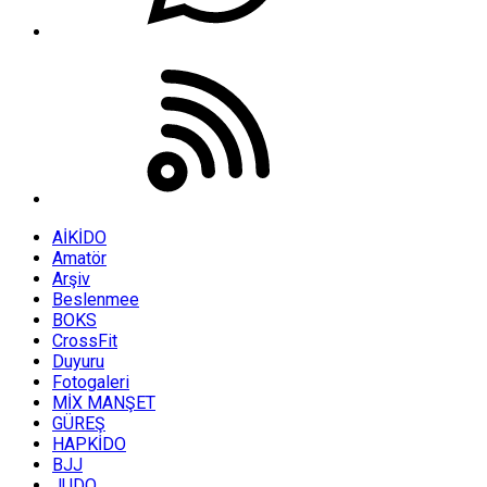
AİKİDO
Amatör
Arşiv
Beslenmee
BOKS
CrossFit
Duyuru
Fotogaleri
MİX MANŞET
GÜREŞ
HAPKİDO
BJJ
JUDO