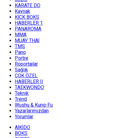
KARATE DO
Kaynak
KİCK BOKS
HABERLER 1
PANAROMA
MMA
MUAY THAİ
TMS
Pano
Portre
Röportajlar
Sağlık
ÇOK ÖZEL
HABERLER II
TAEKWONDO
Teknik
Trend
Wushu & Kung-Fu
Yazarlarımızdan
Yorumlar
AİKİDO
BOKS