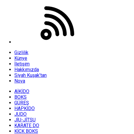
Gizlilik
Künye
İletişim
Hakkımızda
Siyah Kuşak’tan
Nova
AİKİDO
BOKS
GÜREŞ
HAPKİDO
JUDO
JİU-JİTSU
KARATE DO
KİCK BOKS