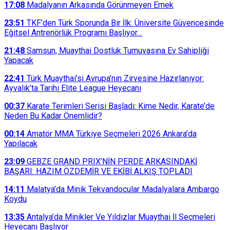
17:08
Madalyanın Arkasında Görünmeyen Emek
23:51
TKF’den Türk Sporunda Bir İlk: Üniversite Güvencesinde
Eğitsel Antrenörlük Programı Başlıyor…
21:48
Samsun, Muaythai Dostluk Turnuvasına Ev Sahipliği
Yapacak
22:41
Türk Muaythai’si Avrupa’nın Zirvesine Hazırlanıyor:
Ayvalık’ta Tarihi Elite League Heyecanı
00:37
Karate Terimleri Serisi Başladı: Kime Nedir, Karate’de
Neden Bu Kadar Önemlidir?
00:14
Amatör MMA Türkiye Seçmeleri 2026 Ankara’da
Yapılacak
23:09
GEBZE GRAND PRIX’NİN PERDE ARKASINDAKİ
BAŞARI: HAZIM ÖZDEMİR VE EKİBİ ALKIŞ TOPLADI
14:11
Malatya’da Minik Tekvandocular Madalyalara Ambargo
Koydu
13:35
Antalya’da Minikler Ve Yıldızlar Muaythai İl Seçmeleri
Heyecanı Başlıyor