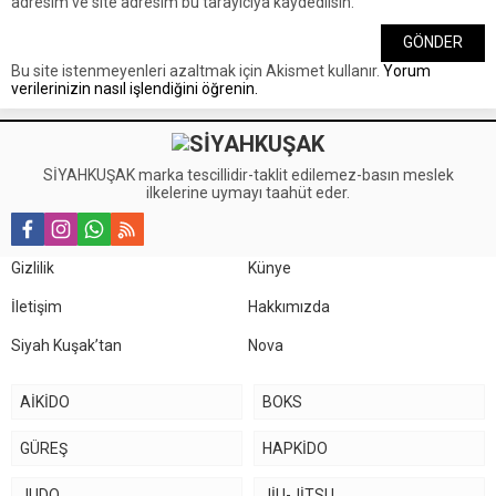
adresim ve site adresim bu tarayıcıya kaydedilsin.
Bu site istenmeyenleri azaltmak için Akismet kullanır.
Yorum
verilerinizin nasıl işlendiğini öğrenin.
SİYAHKUŞAK marka tescillidir-taklit edilemez-basın meslek
ilkelerine uymayı taahüt eder.
Gizlilik
Künye
İletişim
Hakkımızda
Siyah Kuşak’tan
Nova
AİKİDO
BOKS
GÜREŞ
HAPKİDO
JUDO
JİU-JİTSU