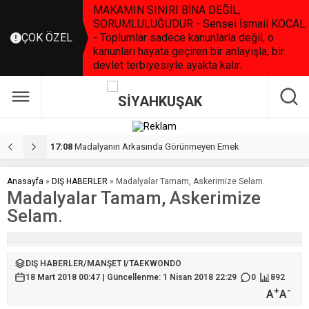
MAKAMIN SINIRI BİNA DEĞİL,
SORUMLULUĞUDUR - Sensei İsmail KOCAL
ÇOK ÖZEL
- Toplumlar sadece kanunlarla değil, o
kanunları hayata geçiren bir anlayışla, bir
devlet terbiyesiyle ayakta kalır.
17:08
Madalyanın Arkasında Görünmeyen Emek
2
Anasayfa
»
DIŞ HABERLER
»
Madalyalar Tamam, Askerimize Selam.
Madalyalar Tamam, Askerimize
Selam.
DIŞ HABERLER
/
MANŞET I
/
TAEKWONDO
18 Mart 2018 00:47 | Güncellenme: 1 Nisan 2018 22:29
0
892
+
-
A
A