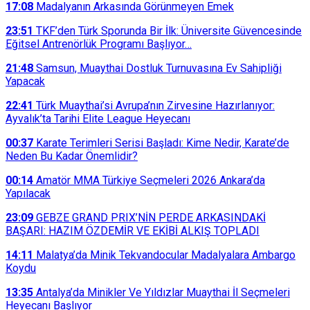
17:08
Madalyanın Arkasında Görünmeyen Emek
23:51
TKF’den Türk Sporunda Bir İlk: Üniversite Güvencesinde
Eğitsel Antrenörlük Programı Başlıyor…
21:48
Samsun, Muaythai Dostluk Turnuvasına Ev Sahipliği
Yapacak
22:41
Türk Muaythai’si Avrupa’nın Zirvesine Hazırlanıyor:
Ayvalık’ta Tarihi Elite League Heyecanı
00:37
Karate Terimleri Serisi Başladı: Kime Nedir, Karate’de
Neden Bu Kadar Önemlidir?
00:14
Amatör MMA Türkiye Seçmeleri 2026 Ankara’da
Yapılacak
23:09
GEBZE GRAND PRIX’NİN PERDE ARKASINDAKİ
BAŞARI: HAZIM ÖZDEMİR VE EKİBİ ALKIŞ TOPLADI
14:11
Malatya’da Minik Tekvandocular Madalyalara Ambargo
Koydu
13:35
Antalya’da Minikler Ve Yıldızlar Muaythai İl Seçmeleri
Heyecanı Başlıyor