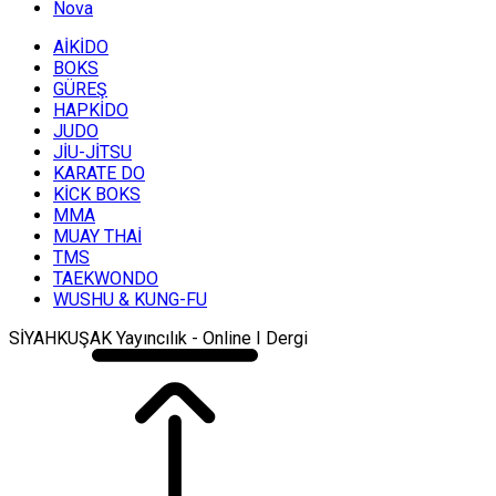
Nova
AİKİDO
BOKS
GÜREŞ
HAPKİDO
JUDO
JİU-JİTSU
KARATE DO
KİCK BOKS
MMA
MUAY THAİ
TMS
TAEKWONDO
WUSHU & KUNG-FU
SİYAHKUŞAK Yayıncılık - Online I Dergi