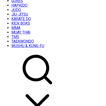
GÜREŞ
HAPKİDO
JUDO
JİU-JİTSU
KARATE DO
KİCK BOKS
MMA
MUAY THAİ
TMS
TAEKWONDO
WUSHU & KUNG-FU