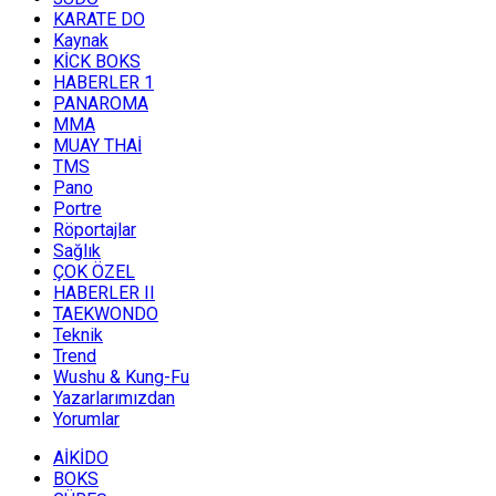
KARATE DO
Kaynak
KİCK BOKS
HABERLER 1
PANAROMA
MMA
MUAY THAİ
TMS
Pano
Portre
Röportajlar
Sağlık
ÇOK ÖZEL
HABERLER II
TAEKWONDO
Teknik
Trend
Wushu & Kung-Fu
Yazarlarımızdan
Yorumlar
AİKİDO
BOKS