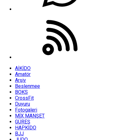
AİKİDO
Amatör
Arşiv
Beslenmee
BOKS
CrossFit
Duyuru
Fotogaleri
MİX MANŞET
GÜREŞ
HAPKİDO
BJJ
JUDO