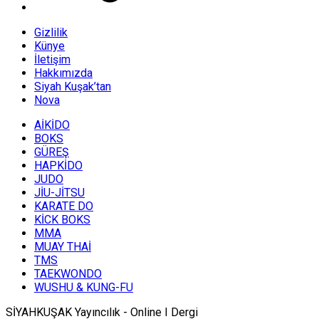
Gizlilik
Künye
İletişim
Hakkımızda
Siyah Kuşak’tan
Nova
AİKİDO
BOKS
GÜREŞ
HAPKİDO
JUDO
JİU-JİTSU
KARATE DO
KİCK BOKS
MMA
MUAY THAİ
TMS
TAEKWONDO
WUSHU & KUNG-FU
SİYAHKUŞAK Yayıncılık - Online I Dergi