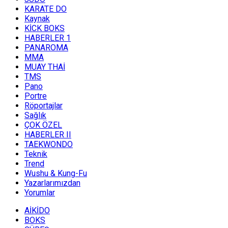
KARATE DO
Kaynak
KİCK BOKS
HABERLER 1
PANAROMA
MMA
MUAY THAİ
TMS
Pano
Portre
Röportajlar
Sağlık
ÇOK ÖZEL
HABERLER II
TAEKWONDO
Teknik
Trend
Wushu & Kung-Fu
Yazarlarımızdan
Yorumlar
AİKİDO
BOKS