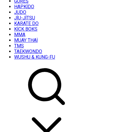
GÜREŞ
HAPKİDO
JUDO
JİU-JİTSU
KARATE DO
KİCK BOKS
MMA
MUAY THAİ
TMS
TAEKWONDO
WUSHU & KUNG-FU