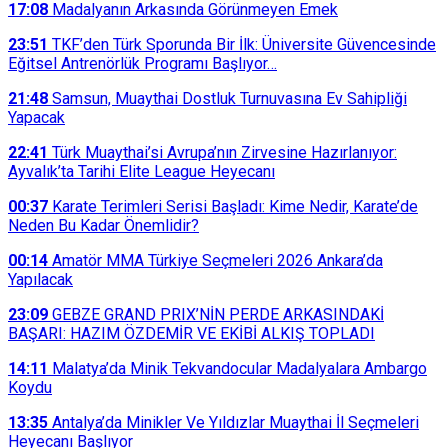
17:08
Madalyanın Arkasında Görünmeyen Emek
23:51
TKF’den Türk Sporunda Bir İlk: Üniversite Güvencesinde
Eğitsel Antrenörlük Programı Başlıyor…
21:48
Samsun, Muaythai Dostluk Turnuvasına Ev Sahipliği
Yapacak
22:41
Türk Muaythai’si Avrupa’nın Zirvesine Hazırlanıyor:
Ayvalık’ta Tarihi Elite League Heyecanı
00:37
Karate Terimleri Serisi Başladı: Kime Nedir, Karate’de
Neden Bu Kadar Önemlidir?
00:14
Amatör MMA Türkiye Seçmeleri 2026 Ankara’da
Yapılacak
23:09
GEBZE GRAND PRIX’NİN PERDE ARKASINDAKİ
BAŞARI: HAZIM ÖZDEMİR VE EKİBİ ALKIŞ TOPLADI
14:11
Malatya’da Minik Tekvandocular Madalyalara Ambargo
Koydu
13:35
Antalya’da Minikler Ve Yıldızlar Muaythai İl Seçmeleri
Heyecanı Başlıyor