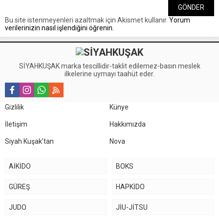
Bu site istenmeyenleri azaltmak için Akismet kullanır.
Yorum
verilerinizin nasıl işlendiğini öğrenin.
SİYAHKUŞAK marka tescillidir-taklit edilemez-basın meslek
ilkelerine uymayı taahüt eder.
Gizlilik
Künye
İletişim
Hakkımızda
Siyah Kuşak’tan
Nova
AİKİDO
BOKS
GÜREŞ
HAPKİDO
JUDO
JİU-JİTSU