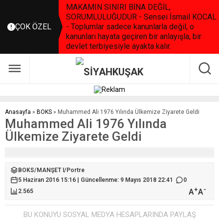
MAKAMIN SINIRI BİNA DEĞİL,
SORUMLULUĞUDUR - Sensei İsmail KOCAL
ÇOK ÖZEL
- Toplumlar sadece kanunlarla değil, o
kanunları hayata geçiren bir anlayışla, bir
devlet terbiyesiyle ayakta kalır.
Anasayfa
»
BOKS
»
Muhammed Ali 1976 Yılında Ülkemize Ziyarete Geldi
Muhammed Ali 1976 Yılında
Ülkemize Ziyarete Geldi
BOKS
/
MANŞET I
/
Portre
5 Haziran 2016 15:16 | Güncellenme: 9 Mayıs 2018 22:41
0
+
-
A
A
2.565
BU KONUYU SOSYAL MEDYA HESAPLARINDA PAYLAŞ