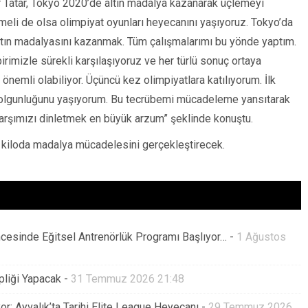
r Tatar, Tokyo 2020’de altın madalya kazanarak üçlemeyi
kmeli de olsa olimpiyat oyunları heyecanını yaşıyoruz. Tokyo’da
ltın madalyasını kazanmak. Tüm çalışmalarımı bu yönde yaptım.
irimizle sürekli karşılaşıyoruz ve her türlü sonuç ortaya
nemli olabiliyor. Üçüncü kez olimpiyatlara katılıyorum. İlk
n olgunluğunu yaşıyorum. Bu tecrübemi mücadeleme yansıtarak
arşımızı dinletmek en büyük arzum” şeklinde konuştu.
 kiloda madalya mücadelesini gerçekleştirecek.
ncesinde Eğitsel Antrenörlük Programı Başlıyor…
-
1 Ağustos
pliği Yapacak
-
31 Temmuz 2026 21:48
or: Ayvalık’ta Tarihi Elite League Heyecanı
-
29 Temmuz 2026