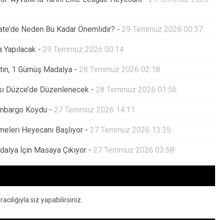
arate’de Neden Bu Kadar Önemlidir?
-
29 Temmuz 2026 00:37
 Yapılacak
-
29 Temmuz 2026 00:14
ltın, 1 Gümüş Madalya
-
28 Temmuz 2026 02:18
sı Düzce’de Düzenlenecek
-
28 Temmuz 2026 01:56
Ambargo Koydu
-
27 Temmuz 2026 14:11
çmeleri Heyecanı Başlıyor
-
27 Temmuz 2026 13:35
dalya İçin Masaya Çıkıyor
-
27 Temmuz 2026 03:58
ılığıyla siz yapabilirsiniz.