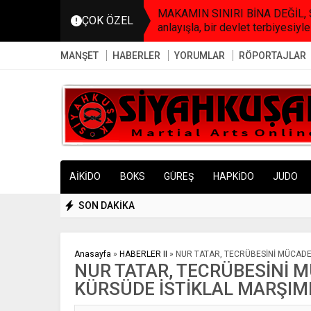
MAKAMIN SINIRI BİNA DEĞİL, SO
ÇOK ÖZEL
anlayışla, bir devlet terbiyesiyle
MANŞET
HABERLER
YORUMLAR
RÖPORTAJLAR
AİKİDO
BOKS
GÜREŞ
HAPKİDO
JUDO
SON DAKİKA
Anasayfa
»
HABERLER II
»
NUR TATAR, TECRÜBESİNİ MÜCADE
NUR TATAR, TECRÜBESİNİ 
KÜRSÜDE İSTİKLAL MARŞIM