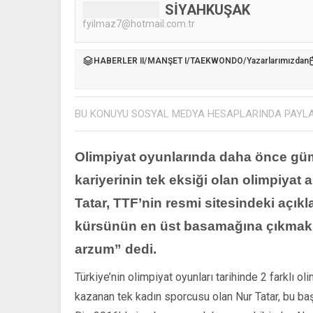
SİYAHKUŞAK
fyilmaz7@hotmail.com.tr
HABERLER II
/
MANŞET I
/
TAEKWONDO
/
Yazarlarımızdan
BU KONUYU SOSYAL MEDYA HESAPLARINDA PAYL
Olimpiyat oyunlarında daha önce gü
kariyerinin tek eksiği olan olimpiyat
Tatar, TTF’nin resmi sitesindeki aç
kürsünün en üst basamağına çıkmak v
arzum” dedi.
Türkiye’nin olimpiyat oyunları tarihinde 2 farklı o
kazanan tek kadın sporcusu olan Nur Tatar, bu ba