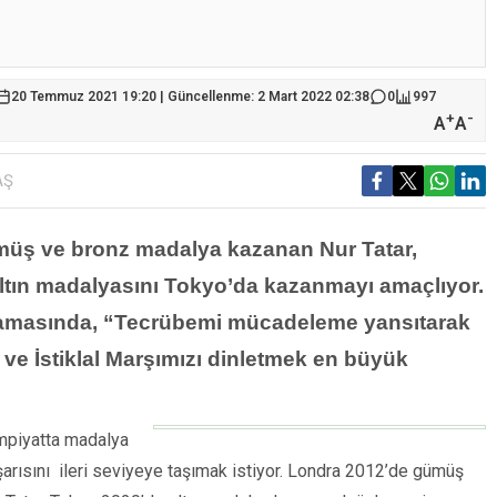
20 Temmuz 2021 19:20 | Güncellenme: 2 Mart 2022 02:38
0
997
+
-
A
A
AŞ
müş ve bronz madalya kazanan Nur Tatar,
 altın madalyasını Tokyo’da kazanmayı amaçlıyor.
ıklamasında, “Tecrübemi mücadeleme yansıtarak
e İstiklal Marşımızı dinletmek en büyük
limpiyatta madalya
şarısını ileri seviyeye taşımak istiyor. Londra 2012’de gümüş