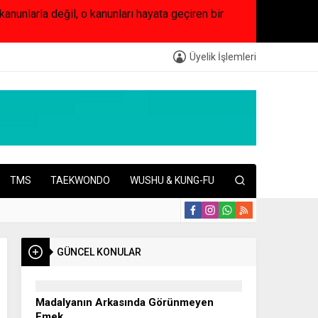
arla değil, o kanunları hayata geçiren bir
Üyelik İşlemleri
TMS
TAEKWONDO
WUSHU & KUNG-FU
GÜNCEL KONULAR
Madalyanın Arkasında Görünmeyen
Emek