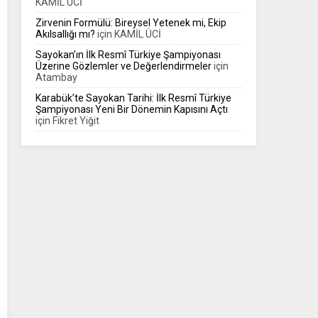
KAMİL ÜCİ
Zirvenin Formülü: Bireysel Yetenek mi, Ekip
Akılsallığı mı?
için
KAMİL ÜCİ
Sayokan’ın İlk Resmî Türkiye Şampiyonası
Üzerine Gözlemler ve Değerlendirmeler
için
Atambay
Karabük’te Sayokan Tarihi: İlk Resmî Türkiye
Şampiyonası Yeni Bir Dönemin Kapısını Açtı
için
Fikret Yiğit