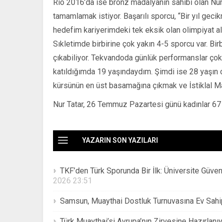
Rio 2016’da ise bronz madalyanın sahibi olan Nu
tamamlamak istiyor. Başarılı sporcu, “Bir yıl geci
hedefim kariyerimdeki tek eksik olan olimpiyat a
Sıkletimde birbirine çok yakın 4-5 sporcu var. Birb
çıkabiliyor. Tekvandoda günlük performanslar çok ö
katıldığımda 19 yaşındaydım. Şimdi ise 28 yaşı
kürsünün en üst basamağına çıkmak ve İstiklal M
Nur Tatar, 26 Temmuz Pazartesi günü kadınlar 67
YAZARIN SON YAZILARI
TKF’den Türk Sporunda Bir İlk: Üniversite Güve
2026 23:51
Samsun, Muaythai Dostluk Turnuvasına Ev Sahi
Türk Muaythai’si Avrupa’nın Zirvesine Hazırlanıy