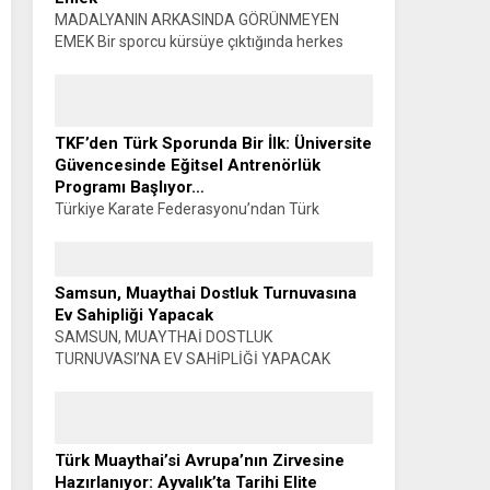
MADALYANIN ARKASINDA GÖRÜNMEYEN
EMEK Bir sporcu kürsüye çıktığında herkes
madalyayı görür. Alkışlar yükselir, fotoğraflar
çekilir, başarı konuşulur. Oysa o madalyanın
görünmeyen bir yüzü vardır. Sabahın...
TKF’den Türk Sporunda Bir İlk: Üniversite
Güvencesinde Eğitsel Antrenörlük
Programı Başlıyor…
Türkiye Karate Federasyonu’ndan Türk
Sporunda Bir İlk: ÜNİVERSİTE GÜVENCESİNDE
EĞİTSEL ANTRENÖRLÜK PROGRAMI
BAŞLIYOR… Muhammet K. GÜLŞEN –
Samsun, Muaythai Dostluk Turnuvasına
SİYAHKUŞAK Türkiye Karate Federasyonu ile
Ev Sahipliği Yapacak
Manisa Celal Bayar...
SAMSUN, MUAYTHAİ DOSTLUK
TURNUVASI’NA EV SAHİPLİĞİ YAPACAK
Haber: Muhammet K. GÜLŞEN Türkiye
Muaythai Federasyonu Samsun 2026 İl
Faaliyet Programı kapsamında düzenlenecek
Muaythai Dostluk Turnuvası, 5-9...
Türk Muaythai’si Avrupa’nın Zirvesine
Hazırlanıyor: Ayvalık’ta Tarihi Elite