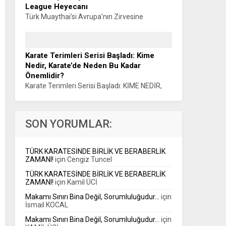
League Heyecanı
Türk Muaythai’si Avrupa’nın Zirvesine
Hazırlanıyor: AYVALIK’TA TARİHİ ELITE
LEAGUE HEYECANI Haber: Muhammet K.
GÜLŞEN Türk Muaythai’si, uluslararası
Karate Terimleri Serisi Başladı: Kime
organizasyonlardaki yükselişini Avrupa’nın en
Nedir, Karate’de Neden Bu Kadar
prestijli organizasyonlarından biriyle
Önemlidir?
sürdürüyor....
Karate Terimleri Serisi Başladı: KİME NEDİR,
KARATE’DE NEDEN BU KADAR ÖNEMLİDİR?
Sensei Haluk ÖNER Karate eğitiminin temel
kavramlarını anlaşılır bir dille spor kamuoyuna
SON YORUMLAR:
aktarmayı amaçlayan...
TÜRK KARATESİNDE BİRLİK VE BERABERLİK
ZAMANI!
için
Cengiz Tuncel
TÜRK KARATESİNDE BİRLİK VE BERABERLİK
ZAMANI!
için
Kamil ÜCİ
Makamı Sınırı Bina Değil, Sorumluluğudur…
için
İsmail KOCAL
Makamı Sınırı Bina Değil, Sorumluluğudur…
için