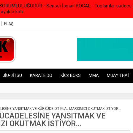
RUMLULUĞUDUR - Sensei İsmail KOCAL - Toplumlar sadece kanunl
 ayakta kalır.
FLAŞ
JİU-JİTSU
KARATE DO
KİCK BOKS
MMA
MUAY THAİ
LESİNE YANSITMAK VE KÜRSÜDE İSTİKLAL MARŞIMIZI OKUTMAK İSTİYOR…
MÜCADELESİNE YANSITMAK VE
IZI OKUTMAK İSTİYOR…