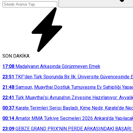
SON DAKİKA
17:08
Madalyanın Arkasında Görünmeyen Emek
23:51
TKF’den Türk Sporunda Bir İlk: Üniversite Güvencesinde E
21:48
Samsun, Muaythai Dostluk Turnuvasına Ev Sahipliği Yapa
22:41
Türk Muaythai’si Avrupa’nın Zirvesine Hazırlanıyor: Ayvalı
00:37
Karate Terimleri Serisi Başladı: Kime Nedir, Karate’de N
00:14
Amatör MMA Türkiye Seçmeleri 2026 Ankara’da Yapılaca
23:09
GEBZE GRAND PRIX’NİN PERDE ARKASINDAKİ BAŞARI: