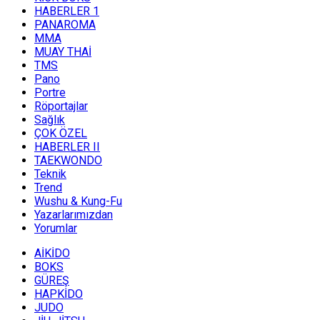
HABERLER 1
PANAROMA
MMA
MUAY THAİ
TMS
Pano
Portre
Röportajlar
Sağlık
ÇOK ÖZEL
HABERLER II
TAEKWONDO
Teknik
Trend
Wushu & Kung-Fu
Yazarlarımızdan
Yorumlar
AİKİDO
BOKS
GÜREŞ
HAPKİDO
JUDO