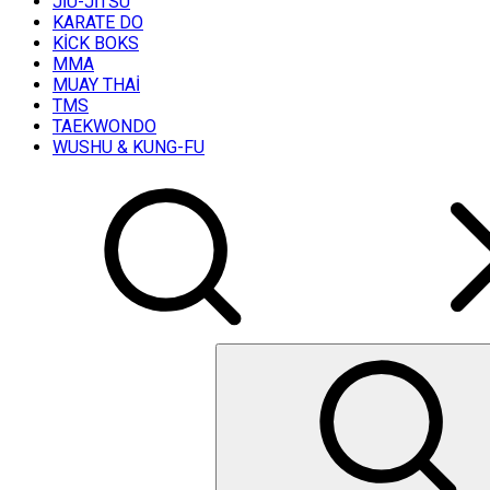
JİU-JİTSU
KARATE DO
KİCK BOKS
MMA
MUAY THAİ
TMS
TAEKWONDO
WUSHU & KUNG-FU