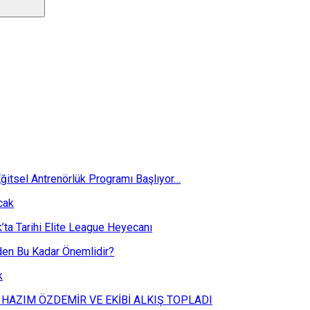
ğitsel Antrenörlük Programı Başlıyor…
cak
k’ta Tarihi Elite League Heyecanı
eden Bu Kadar Önemlidir?
k
 HAZIM ÖZDEMİR VE EKİBİ ALKIŞ TOPLADI