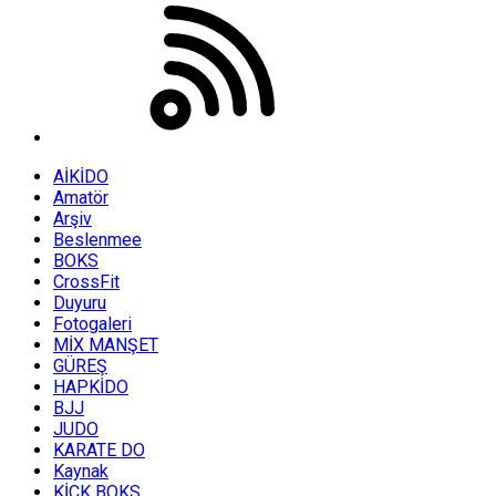
AİKİDO
Amatör
Arşiv
Beslenmee
BOKS
CrossFit
Duyuru
Fotogaleri
MİX MANŞET
GÜREŞ
HAPKİDO
BJJ
JUDO
KARATE DO
Kaynak
KİCK BOKS