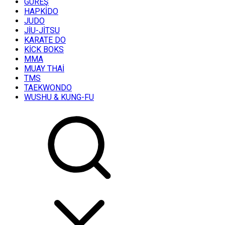
GÜREŞ
HAPKİDO
JUDO
JİU-JİTSU
KARATE DO
KİCK BOKS
MMA
MUAY THAİ
TMS
TAEKWONDO
WUSHU & KUNG-FU