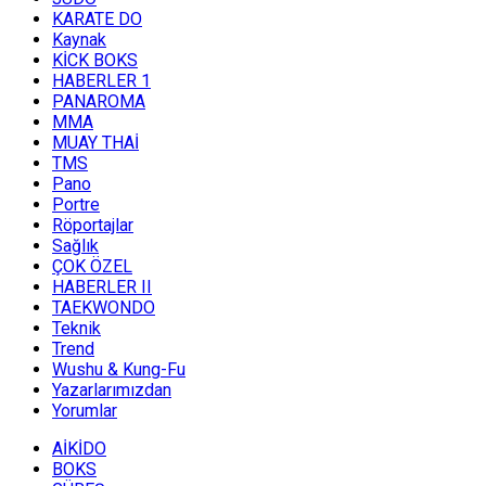
KARATE DO
Kaynak
KİCK BOKS
HABERLER 1
PANAROMA
MMA
MUAY THAİ
TMS
Pano
Portre
Röportajlar
Sağlık
ÇOK ÖZEL
HABERLER II
TAEKWONDO
Teknik
Trend
Wushu & Kung-Fu
Yazarlarımızdan
Yorumlar
AİKİDO
BOKS