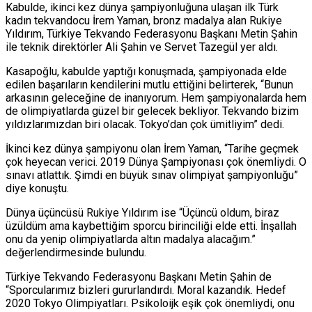
Kabulde, ikinci kez dünya şampiyonluğuna ulaşan ilk Türk
kadın tekvandocu İrem Yaman, bronz madalya alan Rukiye
Yıldırım, Türkiye Tekvando Federasyonu Başkanı Metin Şahin
ile teknik direktörler Ali Şahin ve Servet Tazegül yer aldı.
Kasapoğlu, kabulde yaptığı konuşmada, şampiyonada elde
edilen başarıların kendilerini mutlu ettiğini belirterek, “Bunun
arkasının geleceğine de inanıyorum. Hem şampiyonalarda hem
de olimpiyatlarda güzel bir gelecek bekliyor. Tekvando bizim
yıldızlarımızdan biri olacak. Tokyo’dan çok ümitliyim” dedi.
İkinci kez dünya şampiyonu olan İrem Yaman, “Tarihe geçmek
çok heyecan verici. 2019 Dünya Şampiyonası çok önemliydi. O
sınavı atlattık. Şimdi en büyük sınav olimpiyat şampiyonluğu”
diye konuştu.
Dünya üçüncüsü Rukiye Yıldırım ise “Üçüncü oldum, biraz
üzüldüm ama kaybettiğim sporcu birinciliği elde etti. İnşallah
onu da yenip olimpiyatlarda altın madalya alacağım.”
değerlendirmesinde bulundu.
Türkiye Tekvando Federasyonu Başkanı Metin Şahin de
“Sporcularımız bizleri gururlandırdı. Moral kazandık. Hedef
2020 Tokyo Olimpiyatları. Psikoloijk eşik çok önemliydi, onu