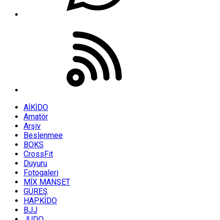
AİKİDO
Amatör
Arşiv
Beslenmee
BOKS
CrossFit
Duyuru
Fotogaleri
MİX MANŞET
GÜREŞ
HAPKİDO
BJJ
JUDO