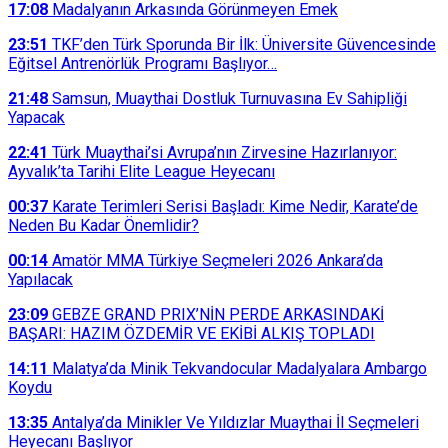
17:08
Madalyanın Arkasında Görünmeyen Emek
23:51
TKF’den Türk Sporunda Bir İlk: Üniversite Güvencesinde
Eğitsel Antrenörlük Programı Başlıyor…
21:48
Samsun, Muaythai Dostluk Turnuvasına Ev Sahipliği
Yapacak
22:41
Türk Muaythai’si Avrupa’nın Zirvesine Hazırlanıyor:
Ayvalık’ta Tarihi Elite League Heyecanı
00:37
Karate Terimleri Serisi Başladı: Kime Nedir, Karate’de
Neden Bu Kadar Önemlidir?
00:14
Amatör MMA Türkiye Seçmeleri 2026 Ankara’da
Yapılacak
23:09
GEBZE GRAND PRIX’NİN PERDE ARKASINDAKİ
BAŞARI: HAZIM ÖZDEMİR VE EKİBİ ALKIŞ TOPLADI
14:11
Malatya’da Minik Tekvandocular Madalyalara Ambargo
Koydu
13:35
Antalya’da Minikler Ve Yıldızlar Muaythai İl Seçmeleri
Heyecanı Başlıyor