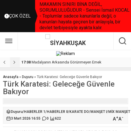
MAKAMIN SINIRI BİNA DEĞİL,
SORUMLULUĞUDUR - Sensei İsmail KOCAL
ÇOK ÖZEL
- Toplumlar sadece kanunlarla değil, o
kanunları hayata geçiren bir anlayışla, bir
devlet terbiyesiyle ayakta kalır.
23:51
TKF’den Türk Sporunda Bir İlk: Üniversite Güvencesinde Eğitsel Antrenörlük Programı Başlıyor…
2
Anasayfa
»
Duyuru
»
Türk Karatesi: Geleceğe Güvenle Bakıyor
Türk Karatesi: Geleceğe Güvenle
Bakıyor
Duyuru
/
HABERLER 1
/
HABERLER II
/
KARATE DO
/
MANŞET I
/
MİX MANŞET
+
-
A
A
3 Mart 2026 16:55
0
622