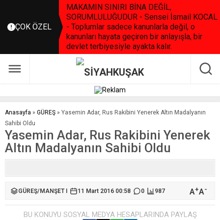
MAKAMIN SINIRI BİNA DEĞİL,
SORUMLULUĞUDUR - Sensei İsmail KOCAL
ÇOK ÖZEL
- Toplumlar sadece kanunlarla değil, o
kanunları hayata geçiren bir anlayışla, bir
devlet terbiyesiyle ayakta kalır.
Anasayfa
»
GÜREŞ
»
Yasemin Adar, Rus Rakibini Yenerek Altın Madalyanın
Sahibi Oldu
Yasemin Adar, Rus Rakibini Yenerek
Altın Madalyanın Sahibi Oldu
+
-
A
A
GÜREŞ
/
MANŞET I
11 Mart 2016 00:58
0
987
BU KONUYU SOSYAL MEDYA HESAPLARINDA PAYLAŞ