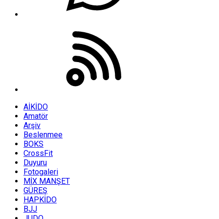
AİKİDO
Amatör
Arşiv
Beslenmee
BOKS
CrossFit
Duyuru
Fotogaleri
MİX MANŞET
GÜREŞ
HAPKİDO
BJJ
JUDO