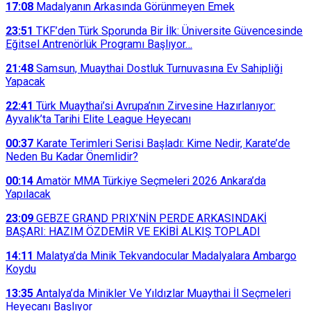
17:08
Madalyanın Arkasında Görünmeyen Emek
23:51
TKF’den Türk Sporunda Bir İlk: Üniversite Güvencesinde
Eğitsel Antrenörlük Programı Başlıyor…
21:48
Samsun, Muaythai Dostluk Turnuvasına Ev Sahipliği
Yapacak
22:41
Türk Muaythai’si Avrupa’nın Zirvesine Hazırlanıyor:
Ayvalık’ta Tarihi Elite League Heyecanı
00:37
Karate Terimleri Serisi Başladı: Kime Nedir, Karate’de
Neden Bu Kadar Önemlidir?
00:14
Amatör MMA Türkiye Seçmeleri 2026 Ankara’da
Yapılacak
23:09
GEBZE GRAND PRIX’NİN PERDE ARKASINDAKİ
BAŞARI: HAZIM ÖZDEMİR VE EKİBİ ALKIŞ TOPLADI
14:11
Malatya’da Minik Tekvandocular Madalyalara Ambargo
Koydu
13:35
Antalya’da Minikler Ve Yıldızlar Muaythai İl Seçmeleri
Heyecanı Başlıyor