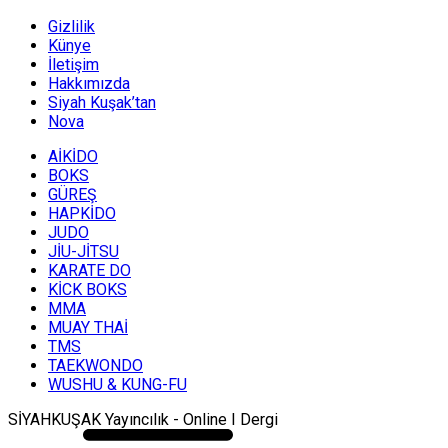
Gizlilik
Künye
İletişim
Hakkımızda
Siyah Kuşak’tan
Nova
AİKİDO
BOKS
GÜREŞ
HAPKİDO
JUDO
JİU-JİTSU
KARATE DO
KİCK BOKS
MMA
MUAY THAİ
TMS
TAEKWONDO
WUSHU & KUNG-FU
SİYAHKUŞAK Yayıncılık - Online I Dergi