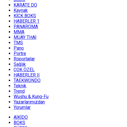
KARATE DO
Kaynak
KİCK BOKS
HABERLER 1
PANAROMA
MMA
MUAY THAİ
TMS
Pano
Portre
Röportajlar
Sağlık
ÇOK ÖZEL
HABERLER II
TAEKWONDO
Teknik
Trend
Wushu & Kung-Fu
Yazarlarımızdan
Yorumlar
AİKİDO
BOKS