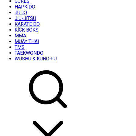
GÜREŞ
HAPKİDO
JUDO
JİU-JİTSU
KARATE DO
KİCK BOKS
MMA
MUAY THAİ
TMS
TAEKWONDO
WUSHU & KUNG-FU