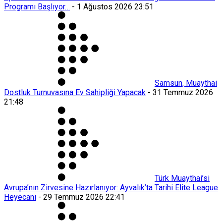
Programı Başlıyor…
-
1 Ağustos 2026 23:51
Samsun, Muaythai
Dostluk Turnuvasına Ev Sahipliği Yapacak
-
31 Temmuz 2026
21:48
Türk Muaythai’si
Avrupa’nın Zirvesine Hazırlanıyor: Ayvalık’ta Tarihi Elite League
Heyecanı
-
29 Temmuz 2026 22:41