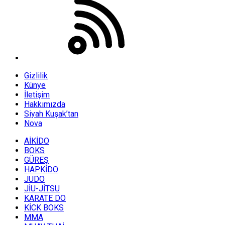
Gizlilik
Künye
İletişim
Hakkımızda
Siyah Kuşak’tan
Nova
AİKİDO
BOKS
GÜREŞ
HAPKİDO
JUDO
JİU-JİTSU
KARATE DO
KİCK BOKS
MMA