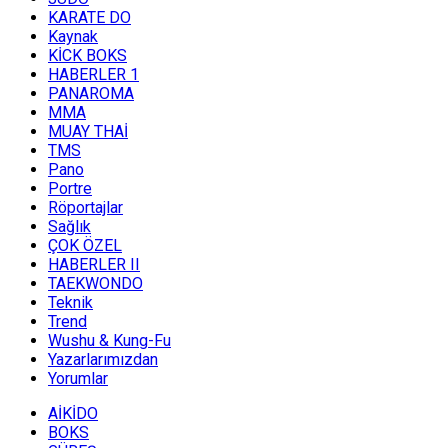
KARATE DO
Kaynak
KİCK BOKS
HABERLER 1
PANAROMA
MMA
MUAY THAİ
TMS
Pano
Portre
Röportajlar
Sağlık
ÇOK ÖZEL
HABERLER II
TAEKWONDO
Teknik
Trend
Wushu & Kung-Fu
Yazarlarımızdan
Yorumlar
AİKİDO
BOKS