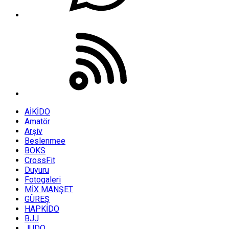
AİKİDO
Amatör
Arşiv
Beslenmee
BOKS
CrossFit
Duyuru
Fotogaleri
MİX MANŞET
GÜREŞ
HAPKİDO
BJJ
JUDO