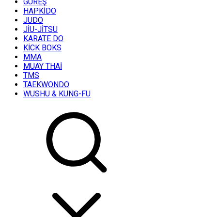
GÜREŞ
HAPKİDO
JUDO
JİU-JİTSU
KARATE DO
KİCK BOKS
MMA
MUAY THAİ
TMS
TAEKWONDO
WUSHU & KUNG-FU