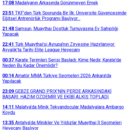
17:08
Madalyanın Arkasında Görünmeyen Emek
23:51
TKF’den Türk Sporunda Bir İlk: Üniversite Güvencesinde
Eğitsel Antrenörlük Programı Başlıyor…
21:48
Samsun, Muaythai Dostluk Turnuvasına Ev Sahipliği
Yapacak
22:41
Türk Muaythai’si Avrupa’nın Zirvesine Hazırlanıyor:
Ayvalık’ta Tarihi Elite League Heyecanı
00:37
Karate Terimleri Serisi Başladı: Kime Nedir, Karate’de
Neden Bu Kadar Önemlidir?
00:14
Amatör MMA Türkiye Seçmeleri 2026 Ankara’da
Yapılacak
23:09
GEBZE GRAND PRIX’NİN PERDE ARKASINDAKİ
BAŞARI: HAZIM ÖZDEMİR VE EKİBİ ALKIŞ TOPLADI
14:11
Malatya’da Minik Tekvandocular Madalyalara Ambargo
Koydu
13:35
Antalya’da Minikler Ve Yıldızlar Muaythai İl Seçmeleri
Heyecanı Başlıyor