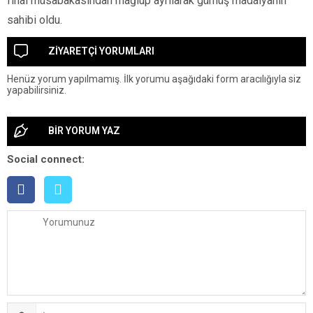
final müsabakasından mağlup ayrılarak gümüş madalyanın
sahibi oldu.
ZİYARETÇİ YORUMLARI
Henüz yorum yapılmamış. İlk yorumu aşağıdaki form aracılığıyla siz
yapabilirsiniz.
BİR YORUM YAZ
Social connect: