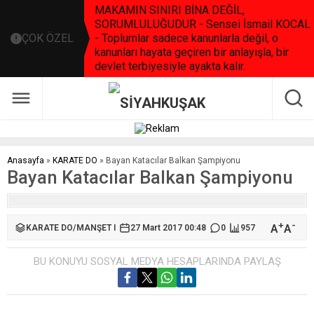
MAKAMIN SINIRI BİNA DEĞİL,
SORUMLULUĞUDUR - Sensei İsmail KOCAL
ÇOK ÖZEL
- Toplumlar sadece kanunlarla değil, o
kanunları hayata geçiren bir anlayışla, bir
devlet terbiyesiyle ayakta kalır.
Anasayfa
»
KARATE DO
»
Bayan Katacılar Balkan Şampiyonu
Bayan Katacılar Balkan Şampiyonu
+
-
A
A
KARATE DO
/
MANŞET I
27 Mart 2017 00:48
0
957
BU KONUYU SOSYAL MEDYA HESAPLARINDA PAYLAŞ