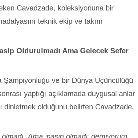
çeken Cavadzade, koleksiyonuna bir
adalyasını teknik ekip ve takım
asip Oldurulmadı Ama Gelecek Sefer
pa Şampiyonluğu ve bir Dünya Üçüncülüğü
 sonrası yaptığı açıklamada duygusal anlar
’nı dinletmek olduğunu belirten Cavadzade,
im, olmadı. Ama ‘nasip olmadı’ demiyorum,