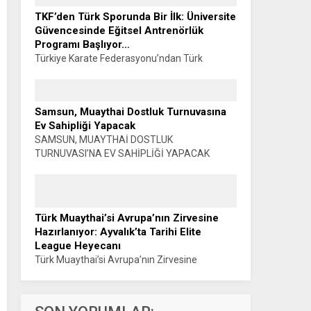
TKF’den Türk Sporunda Bir İlk: Üniversite
Güvencesinde Eğitsel Antrenörlük
Programı Başlıyor…
Türkiye Karate Federasyonu’ndan Türk
Sporunda Bir İlk: ÜNİVERSİTE GÜVENCESİNDE
EĞİTSEL ANTRENÖRLÜK PROGRAMI
BAŞLIYOR… Muhammet K. GÜLŞEN –
Samsun, Muaythai Dostluk Turnuvasına
SİYAHKUŞAK Türkiye Karate Federasyonu ile
Ev Sahipliği Yapacak
Manisa Celal Bayar...
SAMSUN, MUAYTHAİ DOSTLUK
TURNUVASI’NA EV SAHİPLİĞİ YAPACAK
Haber: Muhammet K. GÜLŞEN Türkiye
Muaythai Federasyonu Samsun 2026 İl
Faaliyet Programı kapsamında düzenlenecek
Muaythai Dostluk Turnuvası, 5-9...
Türk Muaythai’si Avrupa’nın Zirvesine
Hazırlanıyor: Ayvalık’ta Tarihi Elite
League Heyecanı
Türk Muaythai’si Avrupa’nın Zirvesine
Hazırlanıyor: AYVALIK’TA TARİHİ ELITE
LEAGUE HEYECANI Haber: Muhammet K.
GÜLŞEN Türk Muaythai’si, uluslararası