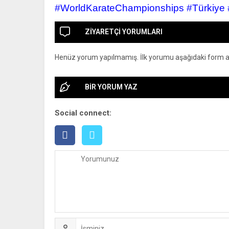
#WorldKarateChampionships #Türkiye
ZİYARETÇİ YORUMLARI
Henüz yorum yapılmamış. İlk yorumu aşağıdaki form arac
BİR YORUM YAZ
Social connect: