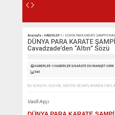
Anasayfa
»
HABERLER 1
»
DÜNYA PARA KARATE ŞAMPİYONASIN
DÜNYA PARA KARATE ŞAMPİ
Cavadzade’den “Altın” Sözü
HABERLER 1
/
HABERLER II
/
KARATE DO
/
MANŞET I
/
MİX
540
BU KONUYU SOSYAL MEDYA HESAPLARINDA PAYL
Vasfi Aşçı
DÜNYA PARA KARATE ŞAMPİ