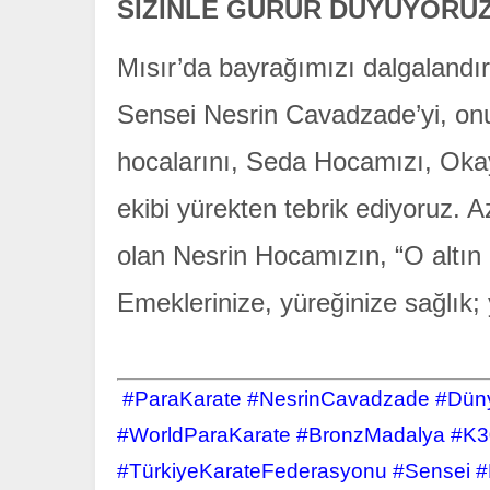
SİZİNLE GURUR DUYUYORUZ
Mısır’da bayrağımızı dalgalandıra
Sensei Nesrin Cavadzade’yi, onu
hocalarını, Seda Hocamızı, Oka
ekibi yürekten tebrik ediyoruz.
olan Nesrin Hocamızın, “O altın
Emeklerinize, yüreğinize sağlık; 
#ParaKarate #NesrinCavadzade #Düny
#WorldParaKarate #BronzMadalya #K30
#TürkiyeKarateFederasyonu #Sensei #K