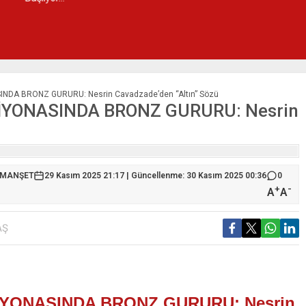
DA BRONZ GURURU: Nesrin Cavadzade’den “Altın” Sözü
YONASINDA BRONZ GURURU: Nesrin
 MANŞET
29 Kasım 2025 21:17 | Güncellenme: 30 Kasım 2025 00:36
0
+
-
A
A
AŞ
YONASINDA BRONZ GURURU: Nesrin