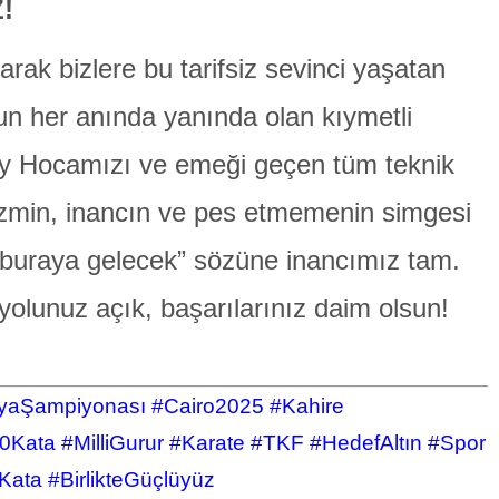
!
rak bizlere bu tarifsiz sevinci yaşatan
n her anında yanında olan kıymetli
y Hocamızı ve emeği geçen tüm teknik
 Azmin, inancın ve pes etmemenin simgesi
 buraya gelecek” sözüne inancımız tam.
yolunuz açık, başarılarınız daim olsun!
aŞampiyonası #Cairo2025 #Kahire
Kata #MilliGurur #Karate #TKF #HedefAltın #Spor
ata #BirlikteGüçlüyüz