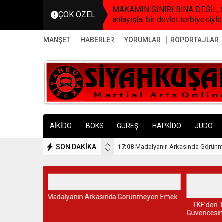
MAKAMIN SINIRI BİNA DEĞİL, SO
ÇOK ÖZEL
anlayışla, bir devlet terbiyesiyle
MANŞET
HABERLER
YORUMLAR
RÖPORTAJLAR
AİKİDO
BOKS
GÜREŞ
HAPKİDO
JUDO
SON DAKİKA
23:51
TKF’den Türk Sporunda Bir İlk: Ün
ünmeyen Emek
Samsun,
TKF’den Türk Sporunda Bir İlk: Üniversite
Güvencesinde Eğitsel Antrenörlük Programı
Başlıyor…