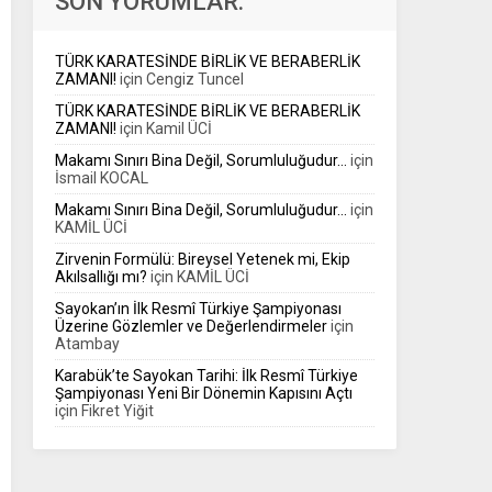
SON YORUMLAR:
organizasyonlardaki yükselişini Avrupa’nın en
prestijli organizasyonlarından biriyle
sürdürüyor....
TÜRK KARATESİNDE BİRLİK VE BERABERLİK
ZAMANI!
için
Cengiz Tuncel
TÜRK KARATESİNDE BİRLİK VE BERABERLİK
ZAMANI!
için
Kamil ÜCİ
Makamı Sınırı Bina Değil, Sorumluluğudur…
için
İsmail KOCAL
Makamı Sınırı Bina Değil, Sorumluluğudur…
için
KAMİL ÜCİ
Zirvenin Formülü: Bireysel Yetenek mi, Ekip
Akılsallığı mı?
için
KAMİL ÜCİ
Sayokan’ın İlk Resmî Türkiye Şampiyonası
Üzerine Gözlemler ve Değerlendirmeler
için
Atambay
Karabük’te Sayokan Tarihi: İlk Resmî Türkiye
Şampiyonası Yeni Bir Dönemin Kapısını Açtı
için
Fikret Yiğit