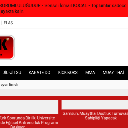
RUMLULUĞUDUR - Sensei İsmail KOCAL - Toplumlar sadece kanunl
 ayakta kalır.
FLAŞ
JİU-JİTSU
KARATE DO
KİCK BOKS
MMA
MUAY THAİ
iversite Güvencesinde Eğitsel Antrenörlük Programı Başlıyor…
21:48
Samsun, Muayth
 Muaythai Dostluk Turnuvasına Ev
Sahipliği Yapacak
Türk Muaythai’si Avrupa’nın Zir
Hazırlanıyor: Ayvalık’ta Tarihi Eli
Heyecanı