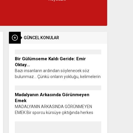
GÜNCEL KONULAR
Bir Gülümseme Kaldı Geride: Emir
Oktay…
Bazı insanların ardından söylenecek söz
bulunmaz… Çünkü onların yokluğu, kelimelerin
anlatabileceğinden çok daha büyük bir boşluk
bırakır. Kartepe Eşme Mahallesi, işte böyle
genç bir evladını,...
Madalyanın Arkasında Görünmeyen
Emek
MADALYANIN ARKASINDA GÖRÜNMEYEN
EMEK Bir sporcu kürsüye çıktığında herkes
madalyayı görür. Alkışlar yükselir, fotoğraflar
çekilir, başarı konuşulur. Oysa o madalyanın
görünmeyen bir yüzü vardır. Sabahın...