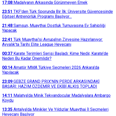
17:08
Madalyanın Arkasında Görünmeyen Emek
23:51
TKF’den Türk Sporunda Bir İlk: Üniversite Güvencesinde
Eğitsel Antrenörlük Programı Başlıyor…
21:48
Samsun, Muaythai Dostluk Turnuvasına Ev Sahipliği
Yapacak
22:41
Türk Muaythai’si Avrupa’nın Zirvesine Hazırlanıyor:
Ayvalık’ta Tarihi Elite League Heyecanı
00:37
Karate Terimleri Serisi Başladı: Kime Nedir, Karate’de
Neden Bu Kadar Önemlidir?
00:14
Amatör MMA Türkiye Seçmeleri 2026 Ankara’da
Yapılacak
23:09
GEBZE GRAND PRIX’NİN PERDE ARKASINDAKİ
BAŞARI: HAZIM ÖZDEMİR VE EKİBİ ALKIŞ TOPLADI
14:11
Malatya’da Minik Tekvandocular Madalyalara Ambargo
Koydu
13:35
Antalya’da Minikler Ve Yıldızlar Muaythai İl Seçmeleri
Heyecanı Başlıyor