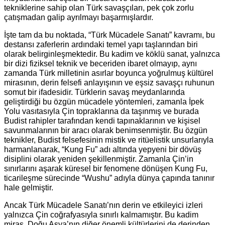
tekniklerine sahip olan Türk savaşçıları, pek çok zorlu
çatışmadan galip ayrılmayı başarmışlardır.
İşte tam da bu noktada, “Türk Mücadele Sanatı” kavramı, bu
destansı zaferlerin ardındaki temel yapı taşlarından biri
olarak belirginleşmektedir. Bu kadim ve köklü sanat, yalnızca
bir dizi fiziksel teknik ve beceriden ibaret olmayıp, aynı
zamanda Türk milletinin asırlar boyunca yoğrulmuş kültürel
mirasının, derin felsefi
anlayışının ve eşsiz savaşçı ruhunun
somut bir ifadesidir. Türklerin savaş meydanlarında
geliştirdiği bu özgün mücadele yöntemleri, zamanla İpek
Yolu vasıtasıyla Çin topraklarına da taşınmış ve burada
Budist rahipler tarafından kendi tapınaklarının ve kişisel
savunmalarının bir aracı olarak benimsenmiştir. Bu özgün
teknikler, Budist felsefesinin mistik ve ritüelistik unsurlarıyla
harmanlanarak, “Kung Fu” adı altında yepyeni bir dövüş
disiplini olarak yeniden şekillenmiştir. Zamanla Çin’in
sınırlarını aşarak küresel bir fenomene dönüşen Kung Fu,
ticarileşme sürecinde “Wushu” adıyla dünya çapında tanınır
hale gelmiştir.
Ancak Türk Mücadele Sanatı’nın derin ve etkileyici izleri
yalnızca Çin coğrafyasıyla sınırlı kalmamıştır. Bu kadim
miras, Doğu Asya’nın diğer önemli kültürlerini de derinden