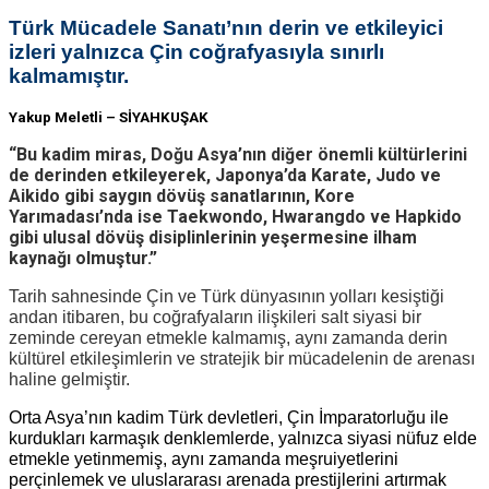
Türk Mücadele Sanatı’nın derin ve etkileyici
izleri yalnızca Çin coğrafyasıyla sınırlı
kalmamıştır.
Yakup Meletli –
SİYAHKUŞAK
“Bu kadim miras, Doğu Asya’nın diğer önemli kültürlerini
de derinden etkileyerek, Japonya’da Karate, Judo ve
Aikido gibi saygın dövüş sanatlarının, Kore
Yarımadası’nda ise Taekwondo, Hwarangdo ve Hapkido
gibi ulusal dövüş disiplinlerinin yeşermesine ilham
kaynağı olmuştur.”
Tarih sahnesinde Çin ve Türk dünyasının yolları kesiştiği
andan itibaren, bu coğrafyaların ilişkileri salt siyasi bir
zeminde cereyan etmekle kalmamış, aynı zamanda derin
kültürel etkileşimlerin ve stratejik bir mücadelenin de arenası
haline gelmiştir.
Orta Asya’nın kadim Türk devletleri, Çin İmparatorluğu ile
kurdukları karmaşık denklemlerde, yalnızca siyasi nüfuz elde
etmekle yetinmemiş, aynı zamanda meşruiyetlerini
perçinlemek ve uluslararası arenada prestijlerini artırmak