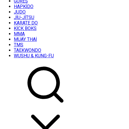
GÜREŞ
HAPKİDO
JUDO
JİU-JİTSU
KARATE DO
KİCK BOKS
MMA
MUAY THAİ
TMS
TAEKWONDO
WUSHU & KUNG-FU