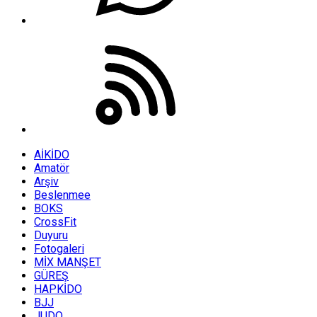
AİKİDO
Amatör
Arşiv
Beslenmee
BOKS
CrossFit
Duyuru
Fotogaleri
MİX MANŞET
GÜREŞ
HAPKİDO
BJJ
JUDO