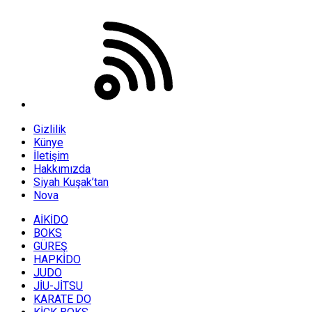
Gizlilik
Künye
İletişim
Hakkımızda
Siyah Kuşak’tan
Nova
AİKİDO
BOKS
GÜREŞ
HAPKİDO
JUDO
JİU-JİTSU
KARATE DO