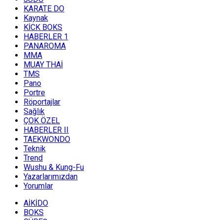
KARATE DO
Kaynak
KİCK BOKS
HABERLER 1
PANAROMA
MMA
MUAY THAİ
TMS
Pano
Portre
Röportajlar
Sağlık
ÇOK ÖZEL
HABERLER II
TAEKWONDO
Teknik
Trend
Wushu & Kung-Fu
Yazarlarımızdan
Yorumlar
AİKİDO
BOKS