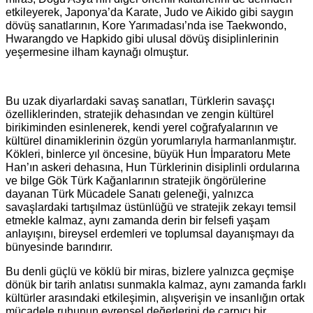
etkileyerek, Japonya’da Karate, Judo ve Aikido gibi saygın
dövüş sanatlarının, Kore Yarımadası’nda ise Taekwondo,
Hwarangdo ve Hapkido gibi ulusal dövüş disiplinlerinin
yeşermesine ilham kaynağı olmuştur.
Bu uzak diyarlardaki savaş sanatları, Türklerin savaşçı
özelliklerinden, stratejik dehasından ve zengin kültürel
birikiminden esinlenerek, kendi yerel coğrafyalarının ve
kültürel dinamiklerinin özgün yorumlarıyla harmanlanmıştır.
Kökleri, binlerce yıl öncesine, büyük Hun İmparatoru Mete
Han’ın askeri dehasına, Hun Türklerinin disiplinli ordularına
ve bilge Gök Türk Kağanlarının stratejik öngörülerine
dayanan Türk Mücadele Sanatı geleneği, yalnızca
savaşlardaki tartışılmaz üstünlüğü ve stratejik zekayı temsil
etmekle kalmaz, aynı zamanda derin bir felsefi yaşam
anlayışını, bireysel erdemleri ve toplumsal dayanışmayı da
bünyesinde barındırır.
Bu denli güçlü ve köklü bir miras, bizlere yalnızca geçmişe
dönük bir tarih anlatısı sunmakla kalmaz, aynı zamanda farklı
kültürler arasındaki etkileşimin, alışverişin ve insanlığın ortak
mücadele ruhunun evrensel değerlerini de çarpıcı bir