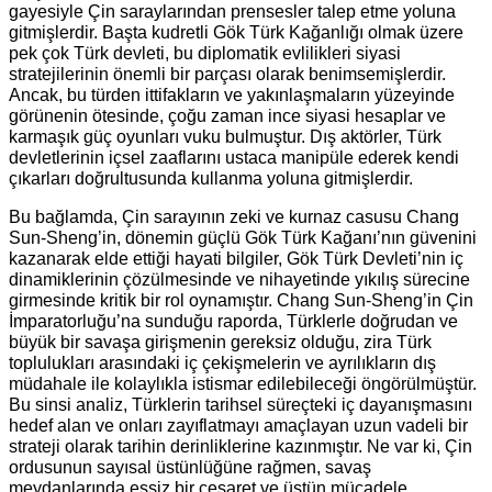
gayesiyle Çin saraylarından prensesler talep etme yoluna
gitmişlerdir. Başta kudretli Gök Türk Kağanlığı olmak üzere
pek çok Türk devleti, bu diplomatik evlilikleri siyasi
stratejilerinin önemli bir parçası olarak benimsemişlerdir.
Ancak, bu türden ittifakların ve yakınlaşmaların yüzeyinde
görünenin ötesinde, çoğu zaman ince siyasi hesaplar ve
karmaşık güç oyunları vuku bulmuştur. Dış aktörler, Türk
devletlerinin içsel zaaflarını ustaca manipüle ederek kendi
çıkarları doğrultusunda
kullanma yoluna gitmişlerdir.
Bu bağlamda, Çin sarayının zeki ve kurnaz casusu Chang
Sun-Sheng’in, dönemin güçlü Gök Türk Kağanı’nın güvenini
kazanarak elde ettiği hayati bilgiler, Gök Türk Devleti’nin iç
dinamiklerinin çözülmesinde ve nihayetinde yıkılış sürecine
girmesinde kritik bir rol oynamıştır. Chang Sun-Sheng’in Çin
İmparatorluğu’na sunduğu raporda, Türklerle doğrudan ve
büyük bir savaşa girişmenin gereksiz olduğu, zira Türk
toplulukları arasındaki iç çekişmelerin ve ayrılıkların dış
müdahale ile kolaylıkla istismar edilebileceği öngörülmüştür.
Bu sinsi analiz, Türklerin tarihsel süreçteki iç dayanışmasını
hedef alan ve onları zayıflatmayı amaçlayan uzun vadeli bir
strateji olarak tarihin derinliklerine kazınmıştır. Ne var ki, Çin
ordusunun sayısal üstünlüğüne rağmen, savaş
meydanlarında eşsiz bir cesaret ve üstün mücadele