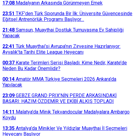
17:08
Madalyanın Arkasında Görünmeyen Emek
23:51
TKF’den Türk Sporunda Bir İlk: Üniversite Güvencesinde
Eğitsel Antrenörlük Programı Başlıyor…
21:48
Samsun, Muaythai Dostluk Turnuvasına Ev Sahipliği
Yapacak
22:41
Türk Muaythai’si Avrupa’nın Zirvesine Hazırlanıyor:
Ayvalık’ta Tarihi Elite League Heyecanı
00:37
Karate Terimleri Serisi Başladı: Kime Nedir, Karate’de
Neden Bu Kadar Önemlidir?
00:14
Amatör MMA Türkiye Seçmeleri 2026 Ankara’da
Yapılacak
23:09
GEBZE GRAND PRIX’NİN PERDE ARKASINDAKİ
BAŞARI: HAZIM ÖZDEMİR VE EKİBİ ALKIŞ TOPLADI
14:11
Malatya’da Minik Tekvandocular Madalyalara Ambargo
Koydu
13:35
Antalya’da Minikler Ve Yıldızlar Muaythai İl Seçmeleri
Heyecanı Başlıyor