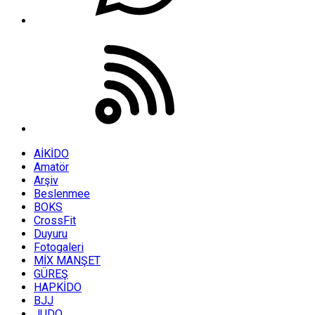
AİKİDO
Amatör
Arşiv
Beslenmee
BOKS
CrossFit
Duyuru
Fotogaleri
MİX MANŞET
GÜREŞ
HAPKİDO
BJJ
JUDO