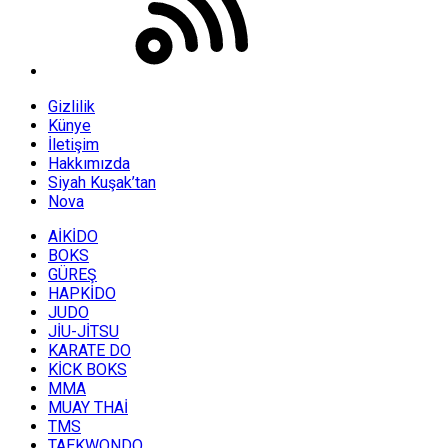
Gizlilik
Künye
İletişim
Hakkımızda
Siyah Kuşak’tan
Nova
AİKİDO
BOKS
GÜREŞ
HAPKİDO
JUDO
JİU-JİTSU
KARATE DO
KİCK BOKS
MMA
MUAY THAİ
TMS
TAEKWONDO