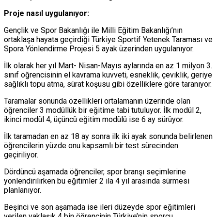
Proje nasıl uygulanıyor:
Gençlik ve Spor Bakanlığı ile Milli Eğitim Bakanlığı’nın
ortaklaşa hayata geçirdiği Türkiye Sportif Yetenek Taraması ve
Spora Yönlendirme Projesi 5 ayak üzerinden uygulanıyor.
İlk olarak her yıl Mart- Nisan-Mayıs aylarında en az 1 milyon 3.
sınıf öğrencisinin el kavrama kuvveti, esneklik, çeviklik, geriye
sağlıklı topu atma, sürat koşusu gibi özelliklere göre taranıyor.
Taramalar sonunda özellikleri ortalamanın üzerinde olan
öğrenciler 3 modüllük bir eğitime tabi tutuluyor. İlk modül 2,
ikinci modül 4, üçüncü eğitim modülü ise 6 ay sürüyor.
İlk taramadan en az 18 ay sonra ilk iki ayak sonunda belirlenen
öğrencilerin yüzde onu kapsamlı bir test sürecinden
geçiriliyor.
Dördüncü aşamada öğrenciler, spor branşı seçimlerine
yönlendirilirken bu eğitimler 2 ila 4 yıl arasında sürmesi
planlanıyor.
Beşinci ve son aşamada ise ileri düzeyde spor eğitimleri
verilen yaklaşık 4 bin öğrencinin Türkiye’nin sporcu