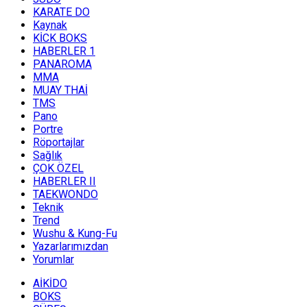
KARATE DO
Kaynak
KİCK BOKS
HABERLER 1
PANAROMA
MMA
MUAY THAİ
TMS
Pano
Portre
Röportajlar
Sağlık
ÇOK ÖZEL
HABERLER II
TAEKWONDO
Teknik
Trend
Wushu & Kung-Fu
Yazarlarımızdan
Yorumlar
AİKİDO
BOKS