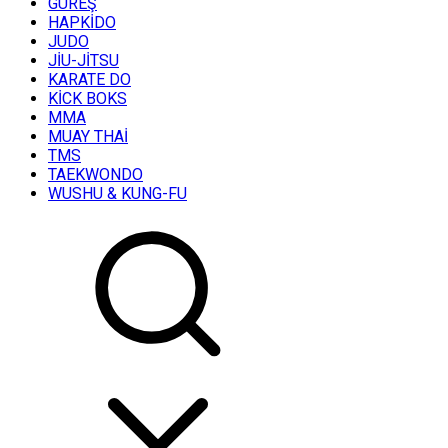
GÜREŞ
HAPKİDO
JUDO
JİU-JİTSU
KARATE DO
KİCK BOKS
MMA
MUAY THAİ
TMS
TAEKWONDO
WUSHU & KUNG-FU