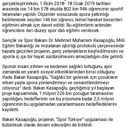
gerçekleştirilirken, 1 Ekim 2018- 18 Ocak 2019 tarihleri
arasında ise 14 bin 578 okulda 802 bin 946 öğrencinin sportif
taramaları yapıldı. Ölçümler sonucunda spora yatkınlığı
belirlenerek seçilen 146 bin öğrenci, temel hareket becerileri
eğitimini almak için davet edildi. Bu eğitimlerin ardından
öğrencilere ileri düzey spor dalı eğitimi verilecek.
Gençlik ve Spor Bakanı Dr. Mehmet Muharrem Kasapoğlu, Milli
Eğitim Bakanlığı ile imzalanan işbirliği protokolü çerçevesinde
hayata geçirilen projenin, genç yeteneklerin keşfedilmesini ve
sporla iç içe bir hayat sürdürülmesini amaçladığını dile getirdi.
Sporun insanı zihnen ve bedenen sağlıklı tuttuğunu, aynı
zamanda en yararlı sosyal etkinliklerinden birisi olduğunu
ifade Bakan Kasapoğlu, “Sağlıklı bir gelecek için çocukların
erken yaşta spora yönlendirmeyi ve cesaretlendirmeyi
istiyoruz” dedi. Bakan Kasapoğlu, geçtiğimiz yıl başlayan
proje kapsamında, 1 milyon 226 bin çocuğun taramasının
yapıldığını, hedeflerinin ise bu yılsonuna kadar 2,5 milyon
öğrencinin bu uygulamadan yararlanmasını hedeflediklerini
kaydetti.
Bakan Kasapoğlu, projenin, “Spor Türkiye” uygulaması ile
bütünleşik olarak devam edeceğini de bildirdi.