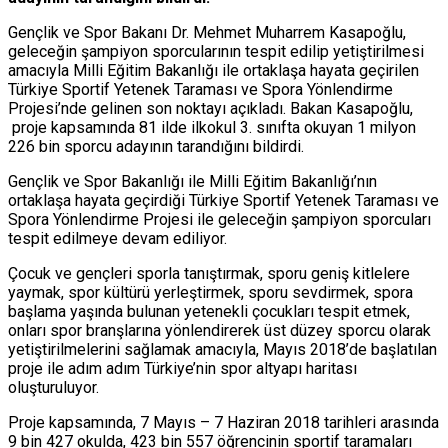
Gençlik ve Spor Bakanı Dr. Mehmet Muharrem Kasapoğlu,
geleceğin şampiyon sporcularının tespit edilip yetiştirilmesi
amacıyla Milli Eğitim Bakanlığı ile ortaklaşa hayata geçirilen
Türkiye Sportif Yetenek Taraması ve Spora Yönlendirme
Projesi’nde gelinen son noktayı açıkladı. Bakan Kasapoğlu,
proje kapsamında 81 ilde ilkokul 3. sınıfta okuyan 1 milyon
226 bin sporcu adayının tarandığını bildirdi.
Gençlik ve Spor Bakanlığı ile Milli Eğitim Bakanlığı’nın
ortaklaşa hayata geçirdiği Türkiye Sportif Yetenek Taraması ve
Spora Yönlendirme Projesi ile geleceğin şampiyon sporcuları
tespit edilmeye devam ediliyor.
Çocuk ve gençleri sporla tanıştırmak, sporu geniş kitlelere
yaymak, spor kültürü yerleştirmek, sporu sevdirmek, spora
başlama yaşında bulunan yetenekli çocukları tespit etmek,
onları spor branşlarına yönlendirerek üst düzey sporcu olarak
yetiştirilmelerini sağlamak amacıyla, Mayıs 2018’de başlatılan
proje ile adım adım Türkiye’nin spor altyapı haritası
oluşturuluyor.
Proje kapsamında, 7 Mayıs – 7 Haziran 2018 tarihleri arasında
9 bin 427 okulda, 423 bin 557 öğrencinin sportif taramaları