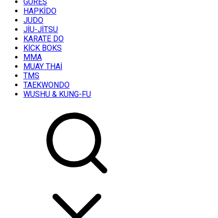
GÜREŞ
HAPKİDO
JUDO
JİU-JİTSU
KARATE DO
KİCK BOKS
MMA
MUAY THAİ
TMS
TAEKWONDO
WUSHU & KUNG-FU