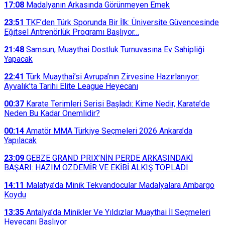
17:08
Madalyanın Arkasında Görünmeyen Emek
23:51
TKF’den Türk Sporunda Bir İlk: Üniversite Güvencesinde
Eğitsel Antrenörlük Programı Başlıyor…
21:48
Samsun, Muaythai Dostluk Turnuvasına Ev Sahipliği
Yapacak
22:41
Türk Muaythai’si Avrupa’nın Zirvesine Hazırlanıyor:
Ayvalık’ta Tarihi Elite League Heyecanı
00:37
Karate Terimleri Serisi Başladı: Kime Nedir, Karate’de
Neden Bu Kadar Önemlidir?
00:14
Amatör MMA Türkiye Seçmeleri 2026 Ankara’da
Yapılacak
23:09
GEBZE GRAND PRIX’NİN PERDE ARKASINDAKİ
BAŞARI: HAZIM ÖZDEMİR VE EKİBİ ALKIŞ TOPLADI
14:11
Malatya’da Minik Tekvandocular Madalyalara Ambargo
Koydu
13:35
Antalya’da Minikler Ve Yıldızlar Muaythai İl Seçmeleri
Heyecanı Başlıyor