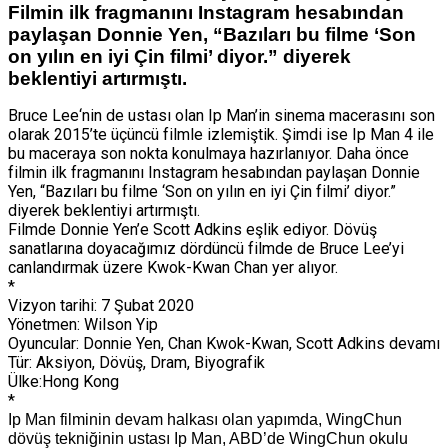
Filmin ilk fragmanını Instagram hesabından
paylaşan Donnie Yen, “Bazıları bu filme ‘Son
on yılın en iyi Çin filmi’ diyor.” diyerek
beklentiyi artırmıştı.
Bruce Lee‘nin de ustası olan Ip Man’in sinema macerasını son
olarak 2015’te üçüncü filmle izlemiştik. Şimdi ise Ip Man 4 ile
bu maceraya son nokta konulmaya hazırlanıyor. Daha önce
filmin ilk fragmanını Instagram hesabından paylaşan Donnie
Yen, “Bazıları bu filme ‘Son on yılın en iyi Çin filmi’ diyor.”
diyerek beklentiyi artırmıştı.
Filmde Donnie Yen’e Scott Adkins eşlik ediyor. Dövüş
sanatlarına doyacağımız dördüncü filmde de Bruce Lee’yi
canlandırmak üzere Kwok-Kwan Chan yer alıyor.
*
Vizyon tarihi:
7 Şubat 2020
Yönetmen:
Wilson Yip
Oyuncular:
Donnie Yen, Chan Kwok-Kwan, Scott Adkins devamı
Tür:
Aksiyon, Dövüş, Dram, Biyografik
Ülke
:Hong Kong
*
Ip Man filminin devam halkası olan yapımda, WingChun
dövüş tekniğinin ustası Ip Man, ABD’de WingChun okulu