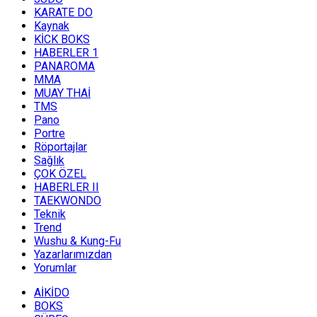
KARATE DO
Kaynak
KİCK BOKS
HABERLER 1
PANAROMA
MMA
MUAY THAİ
TMS
Pano
Portre
Röportajlar
Sağlık
ÇOK ÖZEL
HABERLER II
TAEKWONDO
Teknik
Trend
Wushu & Kung-Fu
Yazarlarımızdan
Yorumlar
AİKİDO
BOKS