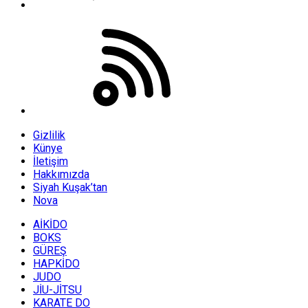
Gizlilik
Künye
İletişim
Hakkımızda
Siyah Kuşak’tan
Nova
AİKİDO
BOKS
GÜREŞ
HAPKİDO
JUDO
JİU-JİTSU
KARATE DO