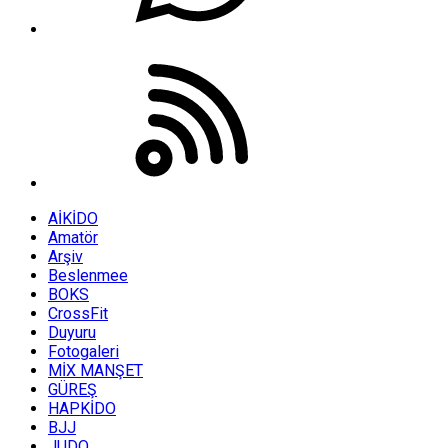
AİKİDO
Amatör
Arşiv
Beslenmee
BOKS
CrossFit
Duyuru
Fotogaleri
MİX MANŞET
GÜREŞ
HAPKİDO
BJJ
JUDO