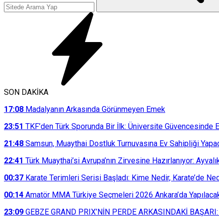
SON DAKİKA
17:08
Madalyanın Arkasında Görünmeyen Emek
23:51
TKF’den Türk Sporunda Bir İlk: Üniversite Güvencesinde E
21:48
Samsun, Muaythai Dostluk Turnuvasına Ev Sahipliği Yapa
22:41
Türk Muaythai’si Avrupa’nın Zirvesine Hazırlanıyor: Ayvalı
00:37
Karate Terimleri Serisi Başladı: Kime Nedir, Karate’de N
00:14
Amatör MMA Türkiye Seçmeleri 2026 Ankara’da Yapılaca
23:09
GEBZE GRAND PRIX’NİN PERDE ARKASINDAKİ BAŞARI: