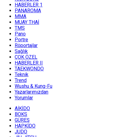
HABERLER 1
PANAROMA
MMA
MUAY THAİ
TMS
Pano
Portre
Röportajlar
Sağlık
ÇOK ÖZEL
HABERLER II
TAEKWONDO
Teknik
Trend
Wushu & Kung-Fu
Yazarlarımızdan
Yorumlar
AİKİDO
BOKS
GÜREŞ
HAPKİDO
JUDO