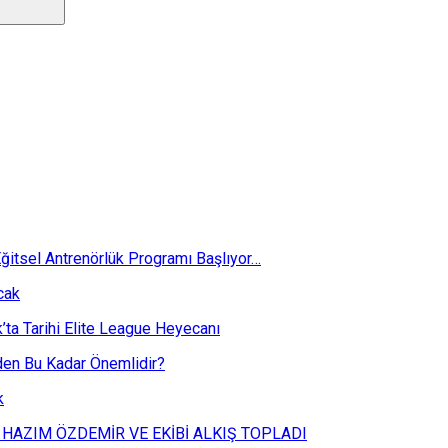
ğitsel Antrenörlük Programı Başlıyor…
cak
k’ta Tarihi Elite League Heyecanı
eden Bu Kadar Önemlidir?
k
 HAZIM ÖZDEMİR VE EKİBİ ALKIŞ TOPLADI