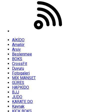
AİKİDO
Amatör
Arşiv
Beslenmee
BOKS
CrossFit
Duyuru
Fotogaleri
MİX MANŞET
GÜREŞ
HAPKİDO
BJJ
JUDO
KARATE DO
Kaynak
KİCK BOKS