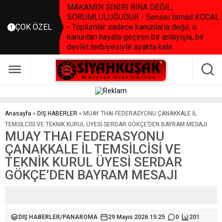
MAKAMIN SINIRI BİNA DEĞİL,
SORUMLULUĞUDUR - Sensei İsmail KOCAL
ÇOK ÖZEL
- Toplumlar sadece kanunlarla değil, o
kanunları hayata geçiren bir anlayışla, bir
devlet terbiyesiyle ayakta kalır.
Anasayfa
»
DIŞ HABERLER
»
MUAY THAI FEDERASYONU ÇANAKKALE İL
TEMSİLCİSİ VE TEKNİK KURUL ÜYESİ SERDAR GÖKÇE’DEN BAYRAM MESAJI
MUAY THAI FEDERASYONU
ÇANAKKALE İL TEMSİLCİSİ VE
TEKNİK KURUL ÜYESİ SERDAR
GÖKÇE’DEN BAYRAM MESAJI
DIŞ HABERLER
/
PANAROMA
29 Mayıs 2026 15:25
0
201