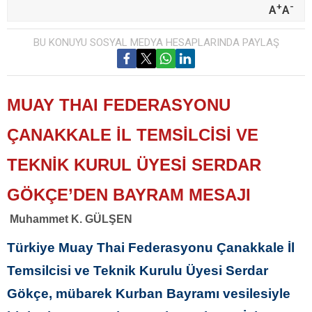
+
-
A
A
BU KONUYU SOSYAL MEDYA HESAPLARINDA PAYLAŞ
MUAY THAI FEDERASYONU
ÇANAKKALE İL TEMSİLCİSİ VE
TEKNİK KURUL ÜYESİ SERDAR
GÖKÇE’DEN BAYRAM MESAJI
Muhammet K. GÜLŞEN
Türkiye Muay Thai Federasyonu Çanakkale İl
Temsilcisi ve Teknik Kurulu Üyesi Serdar
Gökçe, mübarek Kurban Bayramı vesilesiyle