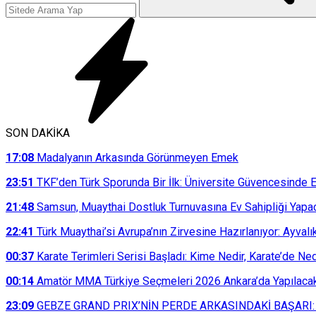
SON DAKİKA
17:08
Madalyanın Arkasında Görünmeyen Emek
23:51
TKF’den Türk Sporunda Bir İlk: Üniversite Güvencesinde E
21:48
Samsun, Muaythai Dostluk Turnuvasına Ev Sahipliği Yapa
22:41
Türk Muaythai’si Avrupa’nın Zirvesine Hazırlanıyor: Ayvalı
00:37
Karate Terimleri Serisi Başladı: Kime Nedir, Karate’de N
00:14
Amatör MMA Türkiye Seçmeleri 2026 Ankara’da Yapılaca
23:09
GEBZE GRAND PRIX’NİN PERDE ARKASINDAKİ BAŞARI: