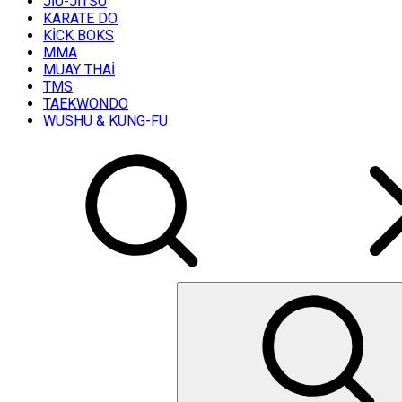
JİU-JİTSU
KARATE DO
KİCK BOKS
MMA
MUAY THAİ
TMS
TAEKWONDO
WUSHU & KUNG-FU