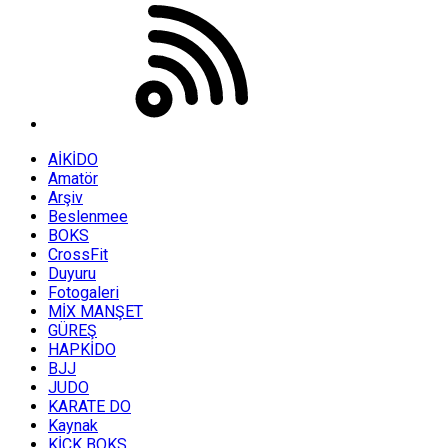
AİKİDO
Amatör
Arşiv
Beslenmee
BOKS
CrossFit
Duyuru
Fotogaleri
MİX MANŞET
GÜREŞ
HAPKİDO
BJJ
JUDO
KARATE DO
Kaynak
KİCK BOKS