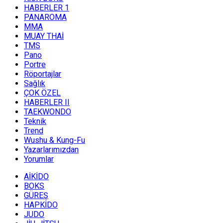
HABERLER 1
PANAROMA
MMA
MUAY THAİ
TMS
Pano
Portre
Röportajlar
Sağlık
ÇOK ÖZEL
HABERLER II
TAEKWONDO
Teknik
Trend
Wushu & Kung-Fu
Yazarlarımızdan
Yorumlar
AİKİDO
BOKS
GÜREŞ
HAPKİDO
JUDO