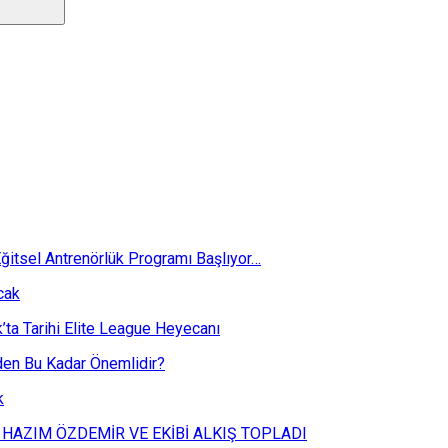
ğitsel Antrenörlük Programı Başlıyor…
cak
k’ta Tarihi Elite League Heyecanı
eden Bu Kadar Önemlidir?
k
 HAZIM ÖZDEMİR VE EKİBİ ALKIŞ TOPLADI