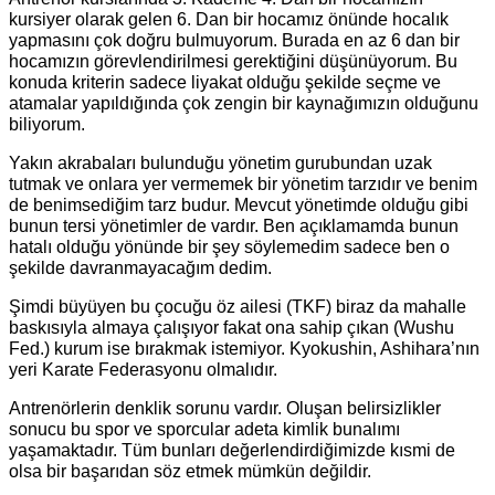
kursiyer olarak gelen 6. Dan bir hocamız önünde hocalık
yapmasını çok doğru bulmuyorum. Burada en az 6 dan bir
hocamızın görevlendirilmesi gerektiğini düşünüyorum. Bu
konuda kriterin sadece liyakat olduğu şekilde seçme ve
atamalar yapıldığında çok zengin bir kaynağımızın olduğunu
biliyorum.
Yakın akrabaları bulunduğu yönetim gurubundan uzak
tutmak ve onlara yer vermemek bir yönetim tarzıdır ve benim
de benimsediğim tarz budur. Mevcut yönetimde olduğu gibi
bunun tersi yönetimler de vardır. Ben açıklamamda bunun
hatalı olduğu yönünde bir şey söylemedim sadece ben o
şekilde davranmayacağım dedim.
Şimdi büyüyen bu çocuğu öz ailesi (TKF) biraz da mahalle
baskısıyla almaya çalışıyor fakat ona sahip çıkan (Wushu
Fed.) kurum ise bırakmak istemiyor. Kyokushin, Ashihara’nın
yeri Karate Federasyonu olmalıdır.
Antrenörlerin denklik sorunu vardır. Oluşan belirsizlikler
sonucu bu spor ve sporcular adeta kimlik bunalımı
yaşamaktadır. Tüm bunları değerlendirdiğimizde kısmi de
olsa bir başarıdan söz etmek mümkün değildir.