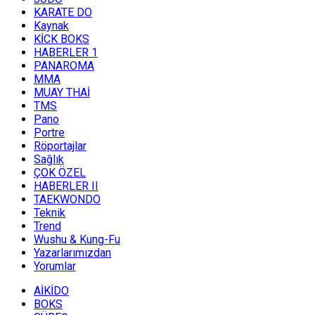
KARATE DO
Kaynak
KİCK BOKS
HABERLER 1
PANAROMA
MMA
MUAY THAİ
TMS
Pano
Portre
Röportajlar
Sağlık
ÇOK ÖZEL
HABERLER II
TAEKWONDO
Teknik
Trend
Wushu & Kung-Fu
Yazarlarımızdan
Yorumlar
AİKİDO
BOKS