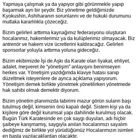
Yapmaya çalışmak ya da yapıyor gibi görünmekle yapıp
başarmak ayrı bir şeydir. Biz yönetime geldiğimizde
Kyokushin, Ashiharanın sorunlarını ve de hukuki durumunu
mutlaka kararlılıkla çözeceğiz.
Bizim gelirleri arttırma kaynağımız federasyonu oluşturan
hocalarımız, hakemlerimiz ya da kulüplerimiz olmayacak. Biz
antrenör ve hakem vize ücretlerini kaldıracağız. Gelirleri
sponsorlar yoluyla arttırma yoluna gideceğiz.
Bizim ekibimizde İşi de Aşkı da Karate olan liyakat, ehliyet,
adalet, meşveret ile “yönetişim” anlayışını benimseyen
herkes var. Yönetişim yazdığımda klavye hatası sanıp
düzeltmek isteyenlere de ayrıca açıklama yapıyorum.
Yönetişim demek birlikte yönetmek yönetilirken yönetmede
hak sahibi olmak demektir diyorum.
Bizim yönetim planımızda tabirimi mazur görün suların başı
tutulmuş değil, kimsenin önü kapalı değil. Sistem kişi ya da
kişilere göre değil kurumsal yapı dahilinde kurulmuş olacak.
Bugün Türk Karatesinde en çok saygı duyulan, adı hiçbir
şaibeye karışmamış, saygıyla anılan hocalarımızı sayalım
dediğimiz de birlikte yol yürüdüğümüz Hocalarımızın isimleri
en başta yazılacaklardan olacaktır.