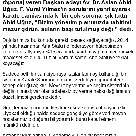
röportaj veren Başkan adayı Av. Dr. Aslan Abid
Uğuz, F. Vural Yılmaz’ın sorularını yanıtlayarak
karate camiasında ki bir çok soruna ışık tuttu.
Abid Uğuz, “Bizim yönetim planımızda tabirimi
mazur görün, suların başı tutulmuş değil” dedi.
Dojolarımıza bu konuda gerekli destek sağlayacağız. 2014
yılında hazırlanan Ana Statü ile federasyon bütçesinden
kulüplere, altyapıya %15 oranında yardım yapma mecburiyeti
maalesef kaldırıldı. Biz bu yardım şartını Ana Statüye tekrar
koyacağız.
Sadece belli bir şampiyonaya katılanların oy kullandığı bir
sistemin Karate Sporunun imajını zedeleyen görüntülere
sebep olduğu açıktır. Mevcut oy verme ve seçim sisteminin
değiştirilmesi; var olan adaletsiz oy verme hakkı dağılımının
düzeltilmesi gerekmektedir.
Gençlerimizin önünün kesilmesi söz konusu olmayacaktır.
Liyakati olduğu halde sadece genç diye görev verilmeyen
hocalarımız olduğunu biliyorum ki bunu kabul etmem
mümkün değildir.
Antrenör kurslarında 3. Kademe 4. Dan bir hocamızın