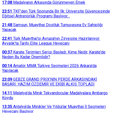
17:08
Madalyanın Arkasında Görünmeyen Emek
23:51
TKF’den Türk Sporunda Bir İlk: Üniversite Güvencesinde
Eğitsel Antrenörlük Programı Başlıyor…
21:48
Samsun, Muaythai Dostluk Turnuvasına Ev Sahipliği
Yapacak
22:41
Türk Muaythai’si Avrupa’nın Zirvesine Hazırlanıyor:
Ayvalık’ta Tarihi Elite League Heyecanı
00:37
Karate Terimleri Serisi Başladı: Kime Nedir, Karate’de
Neden Bu Kadar Önemlidir?
00:14
Amatör MMA Türkiye Seçmeleri 2026 Ankara’da
Yapılacak
23:09
GEBZE GRAND PRIX’NİN PERDE ARKASINDAKİ
BAŞARI: HAZIM ÖZDEMİR VE EKİBİ ALKIŞ TOPLADI
14:11
Malatya’da Minik Tekvandocular Madalyalara Ambargo
Koydu
13:35
Antalya’da Minikler Ve Yıldızlar Muaythai İl Seçmeleri
Heyecanı Başlıyor