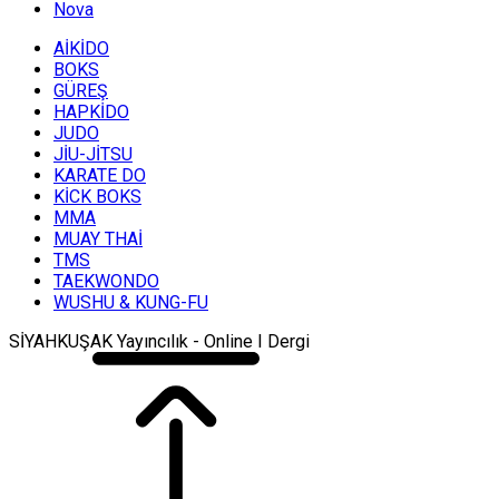
Nova
AİKİDO
BOKS
GÜREŞ
HAPKİDO
JUDO
JİU-JİTSU
KARATE DO
KİCK BOKS
MMA
MUAY THAİ
TMS
TAEKWONDO
WUSHU & KUNG-FU
SİYAHKUŞAK Yayıncılık - Online I Dergi