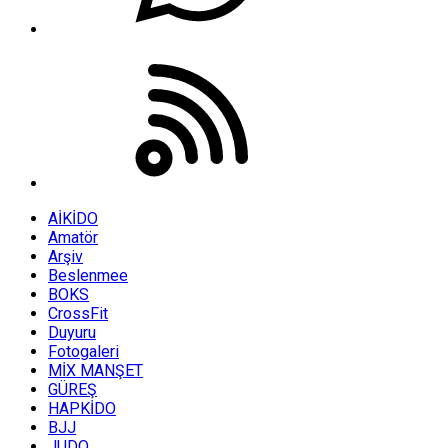
AİKİDO
Amatör
Arşiv
Beslenmee
BOKS
CrossFit
Duyuru
Fotogaleri
MİX MANŞET
GÜREŞ
HAPKİDO
BJJ
JUDO