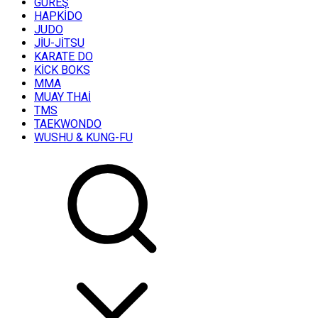
GÜREŞ
HAPKİDO
JUDO
JİU-JİTSU
KARATE DO
KİCK BOKS
MMA
MUAY THAİ
TMS
TAEKWONDO
WUSHU & KUNG-FU