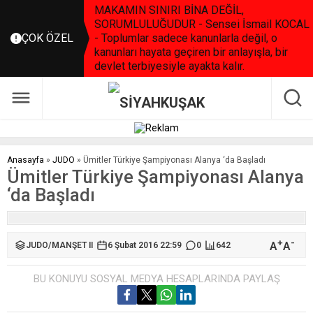
MAKAMIN SINIRI BİNA DEĞİL,
SORUMLULUĞUDUR - Sensei İsmail KOCAL
ÇOK ÖZEL
- Toplumlar sadece kanunlarla değil, o
kanunları hayata geçiren bir anlayışla, bir
devlet terbiyesiyle ayakta kalır.
Anasayfa
»
JUDO
»
Ümitler Türkiye Şampiyonası Alanya ‘da Başladı
Ümitler Türkiye Şampiyonası Alanya
‘da Başladı
+
-
A
A
JUDO
/
MANŞET II
6 Şubat 2016 22:59
0
642
BU KONUYU SOSYAL MEDYA HESAPLARINDA PAYLAŞ