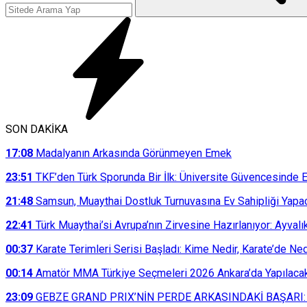
SON DAKİKA
17:08
Madalyanın Arkasında Görünmeyen Emek
23:51
TKF’den Türk Sporunda Bir İlk: Üniversite Güvencesinde E
21:48
Samsun, Muaythai Dostluk Turnuvasına Ev Sahipliği Yapa
22:41
Türk Muaythai’si Avrupa’nın Zirvesine Hazırlanıyor: Ayvalı
00:37
Karate Terimleri Serisi Başladı: Kime Nedir, Karate’de N
00:14
Amatör MMA Türkiye Seçmeleri 2026 Ankara’da Yapılaca
23:09
GEBZE GRAND PRIX’NİN PERDE ARKASINDAKİ BAŞARI: