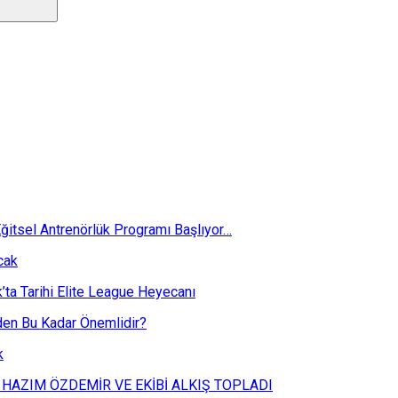
ğitsel Antrenörlük Programı Başlıyor…
cak
k’ta Tarihi Elite League Heyecanı
eden Bu Kadar Önemlidir?
k
 HAZIM ÖZDEMİR VE EKİBİ ALKIŞ TOPLADI