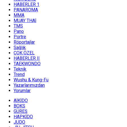
HABERLER 1
PANAROMA
MMA
MUAY THAİ
TMS
Pano
Portre
Röportajlar
Sağlık
ÇOK ÖZEL
HABERLER II
TAEKWONDO
Teknik
Trend
Wushu & Kung-Fu
Yazarlarımızdan
Yorumlar
AİKİDO
BOKS
GÜREŞ
HAPKİDO
JUDO