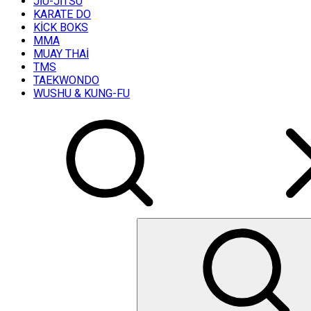
JİU-JİTSU
KARATE DO
KİCK BOKS
MMA
MUAY THAİ
TMS
TAEKWONDO
WUSHU & KUNG-FU