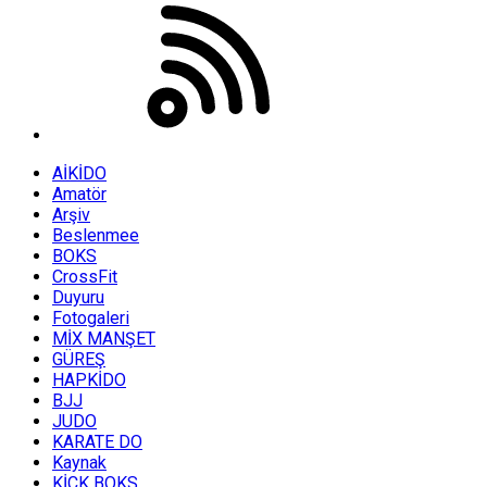
AİKİDO
Amatör
Arşiv
Beslenmee
BOKS
CrossFit
Duyuru
Fotogaleri
MİX MANŞET
GÜREŞ
HAPKİDO
BJJ
JUDO
KARATE DO
Kaynak
KİCK BOKS