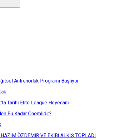
ğitsel Antrenörlük Programı Başlıyor…
cak
k’ta Tarihi Elite League Heyecanı
eden Bu Kadar Önemlidir?
k
 HAZIM ÖZDEMİR VE EKİBİ ALKIŞ TOPLADI