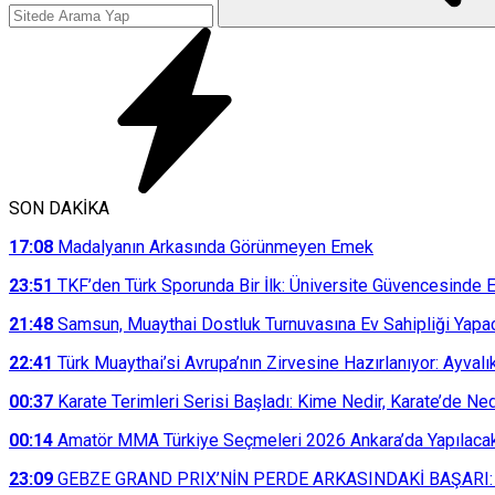
SON DAKİKA
17:08
Madalyanın Arkasında Görünmeyen Emek
23:51
TKF’den Türk Sporunda Bir İlk: Üniversite Güvencesinde E
21:48
Samsun, Muaythai Dostluk Turnuvasına Ev Sahipliği Yapa
22:41
Türk Muaythai’si Avrupa’nın Zirvesine Hazırlanıyor: Ayvalı
00:37
Karate Terimleri Serisi Başladı: Kime Nedir, Karate’de N
00:14
Amatör MMA Türkiye Seçmeleri 2026 Ankara’da Yapılaca
23:09
GEBZE GRAND PRIX’NİN PERDE ARKASINDAKİ BAŞARI: