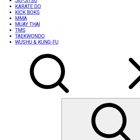
JİU-JİTSU
KARATE DO
KİCK BOKS
MMA
MUAY THAİ
TMS
TAEKWONDO
WUSHU & KUNG-FU