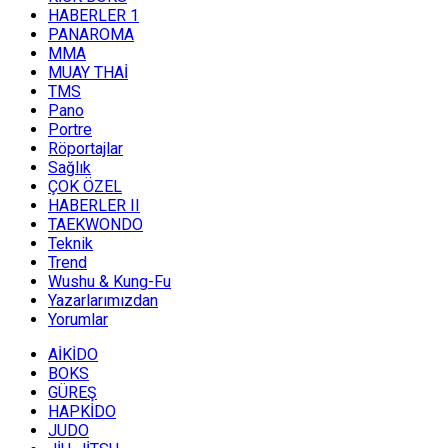
HABERLER 1
PANAROMA
MMA
MUAY THAİ
TMS
Pano
Portre
Röportajlar
Sağlık
ÇOK ÖZEL
HABERLER II
TAEKWONDO
Teknik
Trend
Wushu & Kung-Fu
Yazarlarımızdan
Yorumlar
AİKİDO
BOKS
GÜREŞ
HAPKİDO
JUDO