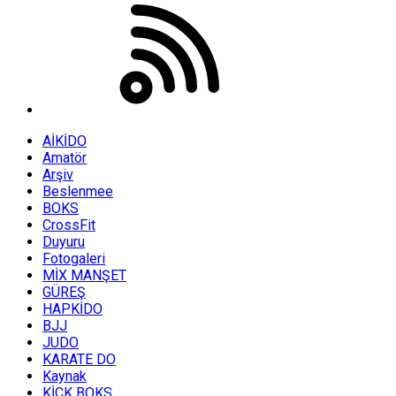
AİKİDO
Amatör
Arşiv
Beslenmee
BOKS
CrossFit
Duyuru
Fotogaleri
MİX MANŞET
GÜREŞ
HAPKİDO
BJJ
JUDO
KARATE DO
Kaynak
KİCK BOKS