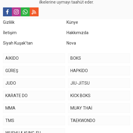
ilkelerine uymayı taahüt eder.
Gizlilik
Künye
İletişim
Hakkımızda
Siyah Kuşak’tan
Nova
AİKİDO
BOKS
GÜREŞ
HAPKİDO
JUDO
JİU-JİTSU
KARATE DO
KİCK BOKS
MMA
MUAY THAİ
TMS
TAEKWONDO