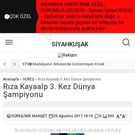
MAKAMIN SINIRI BİNA DEĞİL,
SORUMLULUĞUDUR - Sensei İsmail KOCAL
ÇOK ÖZEL
- Toplumlar sadece kanunlarla değil, o
kanunları hayata geçiren bir anlayışla, bir
devlet terbiyesiyle ayakta kalır.
17:08
Madalyanın Arkasında Görünmeyen Emek
2
Anasayfa
»
GÜREŞ
»
Rıza Kayaalp 3. Kez Dünya Şampiyonu
Rıza Kayaalp 3. Kez Dünya
Şampiyonu
+
-
A
A
GÜREŞ
/
MİX MANŞET
25 Ağustos 2017 18:15
0
593
BU KONUYU SOSYAL MEDYA HESAPLARINDA PAYLAŞ