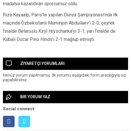
madalya kazandıran sporcumuz oldu.
Rıza Kayaalp, Paris’te yapılan Dünya Şampiyonası’nda ilk
maçında Özbekistanlı Muminjon Abdullaev’i 2-0, çeyrek
finalde Belaruslu Kiryl Hryschanka’yı 3-1, yarı finalde de
Kübalı Oscar Pino Hinds’i 2-1 mağlup etmişti.
ZİYARETÇİ YORUMLARI
Henüz yorum yapılmamış. İlk yorumu aşağıdaki form aracılığıyla siz
yapabilirsiniz.
BİR YORUM YAZ
Social connect: