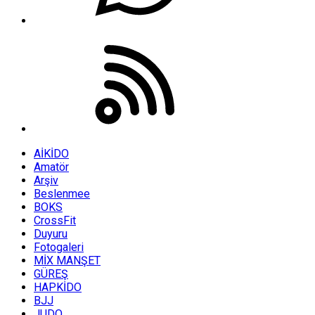
AİKİDO
Amatör
Arşiv
Beslenmee
BOKS
CrossFit
Duyuru
Fotogaleri
MİX MANŞET
GÜREŞ
HAPKİDO
BJJ
JUDO