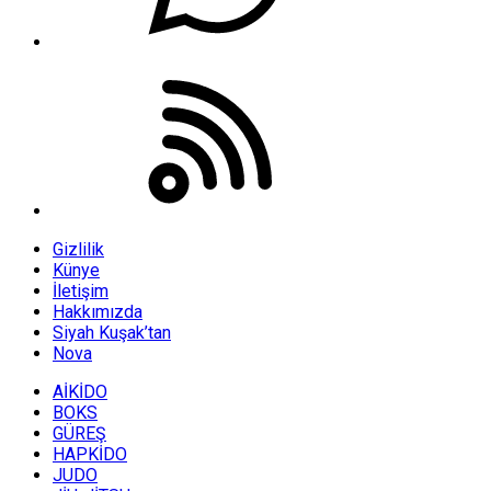
Gizlilik
Künye
İletişim
Hakkımızda
Siyah Kuşak’tan
Nova
AİKİDO
BOKS
GÜREŞ
HAPKİDO
JUDO