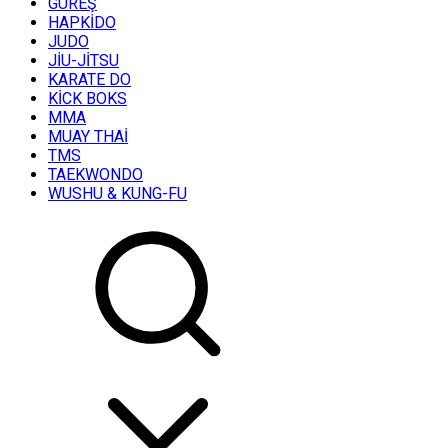
GÜREŞ
HAPKİDO
JUDO
JİU-JİTSU
KARATE DO
KİCK BOKS
MMA
MUAY THAİ
TMS
TAEKWONDO
WUSHU & KUNG-FU