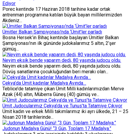
Ediyor
Porec kentinde 17 Haziran 2018 tarihine kadar ortak
antrenman programına katılan büyük bayan millilerimizden
Akdeniz...
Ümitler Balkan Şampiyonası’nda ‘Ümit’ler parladı
Bosna Hersek’in Bihaç kentinde başlayan Ümitler Balkan
Şampiyonası’nın ilk gününde judokalarımız 5 altın, 2’şer
gümüş...
Neyim eksik bende yaparım dedi, 80 yaşında judocu oldu.
Neyim eksik bende yaparım dedi, 80 yaşında judocu oldu.
Dövüş sanatlarına çocukluğundan beri merakı olan...
Çekya’da Ümit kadınlar Madalya Avında…
Teblice’de tatamiye çıkan Ümit Milli kadınlarımızdan Merve
Azak (44) altın, Müberra Güneş (40) gümüş ve...
Ümit Judocularımız Çekya’da ve Tunus’ta Tatamiye Çıkıyor
Ümit kadın ve erkek Milli takımlarımız iki ayrı ülkede, 21 – 25
Nisan 2018 tarihlerinde...
Judonun Madalya Günü! “3 Gün, Toplam 17 Madalya.”