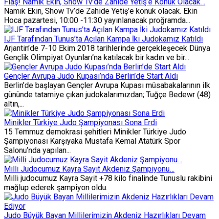
Flaş! Namık Ekin, Show Tv’de Zahide Yetiş’e Konuk Olacak…
Namık Ekin, Show Tv’de Zahide Yetiş’e konuk olacak. Ekin
Hoca pazartesi, 10:00 -11:30 yayınlanacak proğramda...
IJF Tarafından Tunus’ta Açılan Kampa İki Judokamız Katıldı
Arjantin’de 7-10 Ekim 2018 tarihlerinde gerçekleşecek Dünya
Gençlik Olimpiyat Oyunları’na katılacak bir kadın ve bir...
Gençler Avrupa Judo Kupası’nda Berlin’de Start Aldı
Berlin’de başlayan Gençler Avrupa Kupası müsabakalarının ilk
gününde tatamiye çıkan judokalarımızdan; Tuğçe Bedewr (48)
altın,...
Minikler Türkiye Judo Şampiyonası Sona Erdi
15 Temmuz demokrasi şehitleri Minikler Türkiye Judo
Şampiyonası Karşıyaka Mustafa Kemal Atatürk Spor
Salonu’nda yapılan...
Milli Judocumuz Kayra Sayit Akdeniz Şampiyonu…
Milli judocumuz Kayra Sayit +78 kilo finalinde Tunuslu rakibini
mağlup ederek şampiyon oldu.
Judo Büyük Bayan Millilerimizin Akdeniz Hazırlıkları Devam