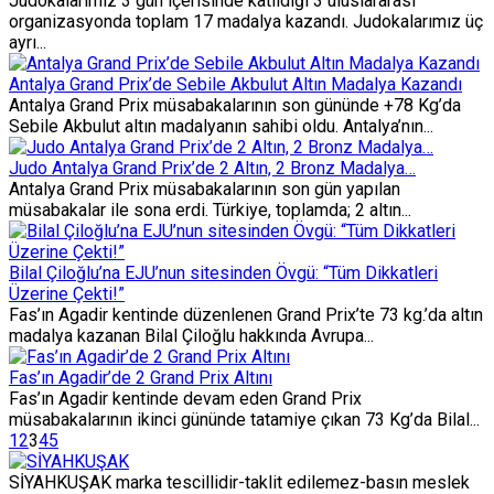
Judokalarımız 3 gün içerisinde katıldığı 3 uluslararası
organizasyonda toplam 17 madalya kazandı. Judokalarımız üç
ayrı...
Antalya Grand Prix’de Sebile Akbulut Altın Madalya Kazandı
Antalya Grand Prix müsabakalarının son gününde +78 Kg’da
Sebile Akbulut altın madalyanın sahibi oldu. Antalya’nın...
Judo Antalya Grand Prix’de 2 Altın, 2 Bronz Madalya…
Antalya Grand Prix müsabakalarının son gün yapılan
müsabakalar ile sona erdi. Türkiye, toplamda; 2 altın...
Bilal Çiloğlu’na EJU’nun sitesinden Övgü: “Tüm Dikkatleri
Üzerine Çekti!”
Fas’ın Agadir kentinde düzenlenen Grand Prix’te 73 kg.’da altın
madalya kazanan Bilal Çiloğlu hakkında Avrupa...
Fas’ın Agadir’de 2 Grand Prix Altını
Fas’ın Agadir kentinde devam eden Grand Prix
müsabakalarının ikinci gününde tatamiye çıkan 73 Kg’da Bilal...
1
2
3
4
5
SİYAHKUŞAK marka tescillidir-taklit edilemez-basın meslek