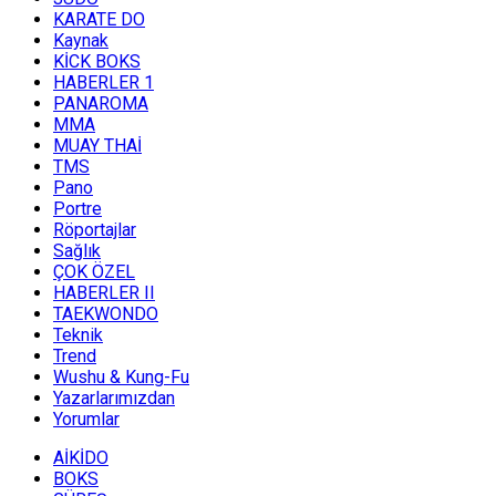
KARATE DO
Kaynak
KİCK BOKS
HABERLER 1
PANAROMA
MMA
MUAY THAİ
TMS
Pano
Portre
Röportajlar
Sağlık
ÇOK ÖZEL
HABERLER II
TAEKWONDO
Teknik
Trend
Wushu & Kung-Fu
Yazarlarımızdan
Yorumlar
AİKİDO
BOKS