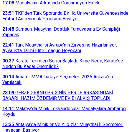
17:08
Madalyanın Arkasında Görünmeyen Emek
23:51
TKF’den Türk Sporunda Bir İlk: Üniversite Güvencesinde
Eğitsel Antrenörlük Programı Başlıyor…
21:48
Samsun, Muaythai Dostluk Turnuvasına Ev Sahipliği
Yapacak
22:41
Türk Muaythai’si Avrupa’nın Zirvesine Hazırlanıyor:
Ayvalık’ta Tarihi Elite League Heyecanı
00:37
Karate Terimleri Serisi Başladı: Kime Nedir, Karate’de
Neden Bu Kadar Önemlidir?
00:14
Amatör MMA Türkiye Seçmeleri 2026 Ankara’da
Yapılacak
23:09
GEBZE GRAND PRIX’NİN PERDE ARKASINDAKİ
BAŞARI: HAZIM ÖZDEMİR VE EKİBİ ALKIŞ TOPLADI
14:11
Malatya’da Minik Tekvandocular Madalyalara Ambargo
Koydu
13:35
Antalya’da Minikler Ve Yıldızlar Muaythai İl Seçmeleri
Heyecanı Başlıyor